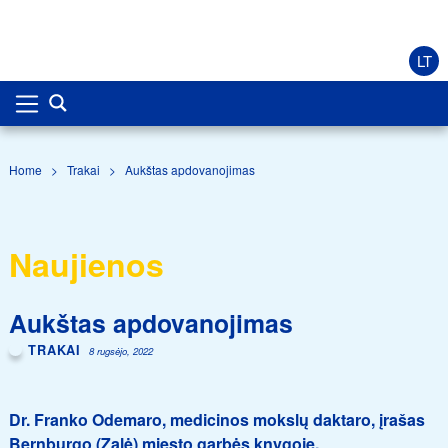
LT
Home
>
Trakai
>
Aukštas apdovanojimas
Naujienos
Aukštas apdovanojimas
TRAKAI
8 rugsėjo, 2022
Dr. Franko Odemaro, medicinos mokslų daktaro, įrašas
Bernburgo (Zalė) miesto garbės knygoje.