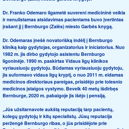
Dr. Franko Odemaro ilgametė suvereni medicininė veikla
ir nenuilstamas atsidavimas pacientams buvo įvertintas
įrašant jį į Bernburgo (Zalės) miesto Garbės knygą.
Dr. Odemaras įnešė novatorišką indėlį į Bernburgo
kliniką kaip gydytojas, organizatorius ir iniciatorius. Nuo
1982 m. jis dirbo gydytojo asistentu Bernburgo
ligoninėje. 1990 m. paskirtas Vidaus ligų klinikos
vyriausiuoju gydytoju. Būdamas vyriausiuoju gydytoju,
jis suformavo vidaus ligų kryptį, o nuo 2011 m. eidamas
medicinos direktoriaus pareigas, prisidėjo prie tolesnio
medicinos įstaigos vystymo. Beveik 40 metų išdirbęs
Bernburge, 2020 m. pabaigoje jis išėjo į pensiją.
„Jūs užsitarnavote aukštą reputaciją tarp pacientų,
kolegų gydytojų ir kitų specialistų. Jūsų reputacija
peržengė Bernburgo ribas, o jūs prisidėjote prie