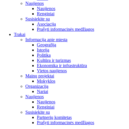
Naujienos
Naujienos
Renginiai
Susisiekite su
Asociacija
Prašyti informacinės medžiagos
Trakai
Informacija apie miestą
Geografija
Istorija
Politika
Kultūra ir turizmas
Ekonomika ir infrastruktūra
Vietos naujienos
Mainų projektai
Mokyklos
Organizacija
Nariai
Naujienos
Naujienos
Renginiai
Susisiekite su
Partnerių komitetas
Prašyti informacinės medžiagos