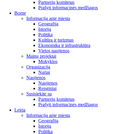
Partnerių komitetas
Prašyti informacinės medžiagos
Borne
Informacija apie miestą
Geografija
Istorija
Politika
Kultūra ir turizmas
Ekonomika ir infrastruktūra
Vietos naujienos
Mainų projektai
Mokyklos
Organizacija
Nariai
Naujienos
Naujienos
Renginiai
Susisiekite su
Partnerių komitetas
Prašyti informacinės medžiagos
Leiria
Informacija apie miestą
Geografija
Istorija
Politika