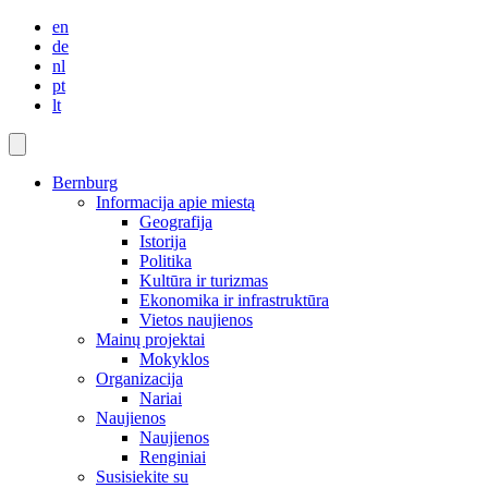
en
de
nl
pt
lt
Bernburg
Informacija apie miestą
Geografija
Istorija
Politika
Kultūra ir turizmas
Ekonomika ir infrastruktūra
Vietos naujienos
Mainų projektai
Mokyklos
Organizacija
Nariai
Naujienos
Naujienos
Renginiai
Susisiekite su