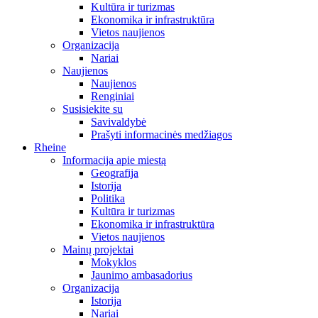
Kultūra ir turizmas
Ekonomika ir infrastruktūra
Vietos naujienos
Organizacija
Nariai
Naujienos
Naujienos
Renginiai
Susisiekite su
Savivaldybė
Prašyti informacinės medžiagos
Rheine
Informacija apie miestą
Geografija
Istorija
Politika
Kultūra ir turizmas
Ekonomika ir infrastruktūra
Vietos naujienos
Mainų projektai
Mokyklos
Jaunimo ambasadorius
Organizacija
Istorija
Nariai