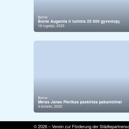
Borne
Borne Augantis ir turintis 25 000 gyventojų
16 rugsėjo, 2025
Borne
Meras Janas Pierikas paskirtas pakartotinai
4 birželio, 2025
© 2026 – Verein zur Förderung der Städtepartnersc