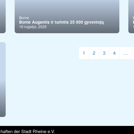
Borne
Borne Augantis ir turintis 25 000 gyventojų
16 rugsėjo, 2025
1
2
3
4
…
haften der Stadt Rheine e.V.