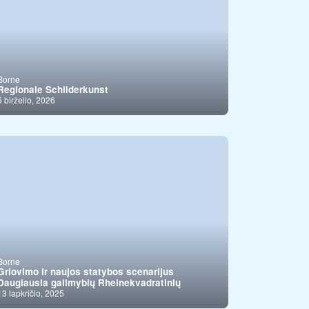
Borne
Regionale Schilderkunst
5 birželio, 2026
Borne
Griovimo ir naujos statybos scenarijus
Daugiausia galimybių Rheinekvadratinių
13 lapkričio, 2025