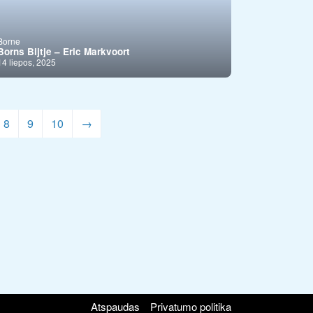
Borne
Borns Bijtje – Eric Markvoort
14 liepos, 2025
8
9
10
→
Atspaudas
Privatumo politika