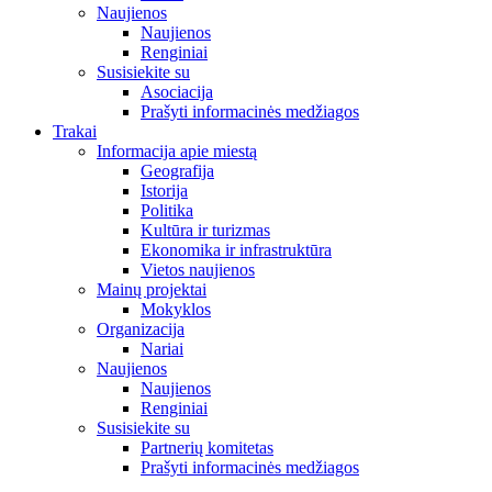
Naujienos
Naujienos
Renginiai
Susisiekite su
Asociacija
Prašyti informacinės medžiagos
Trakai
Informacija apie miestą
Geografija
Istorija
Politika
Kultūra ir turizmas
Ekonomika ir infrastruktūra
Vietos naujienos
Mainų projektai
Mokyklos
Organizacija
Nariai
Naujienos
Naujienos
Renginiai
Susisiekite su
Partnerių komitetas
Prašyti informacinės medžiagos