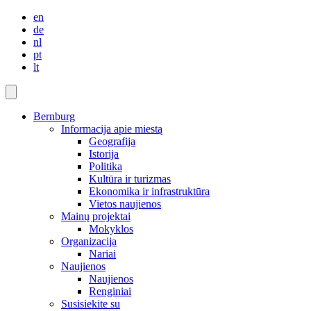
en
de
nl
pt
lt
Bernburg
Informacija apie miestą
Geografija
Istorija
Politika
Kultūra ir turizmas
Ekonomika ir infrastruktūra
Vietos naujienos
Mainų projektai
Mokyklos
Organizacija
Nariai
Naujienos
Naujienos
Renginiai
Susisiekite su