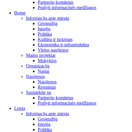
Partnerių komitetas
Prašyti informacinės medžiagos
Borne
Informacija apie miestą
Geografija
Istorija
Politika
Kultūra ir turizmas
Ekonomika ir infrastruktūra
Vietos naujienos
Mainų projektai
Mokyklos
Organizacija
Nariai
Naujienos
Naujienos
Renginiai
Susisiekite su
Partnerių komitetas
Prašyti informacinės medžiagos
Leiria
Informacija apie miestą
Geografija
Istorija
Politika