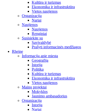
Kultūra ir turizmas
Ekonomika ir infrastruktūra
Vietos naujienos
Organizacija
Nariai
Naujienos
Naujienos
Renginiai
Susisiekite su
Savivaldybė
Prašyti informacinės medžiagos
Rheine
Informacija apie miestą
Geografija
Istorija
Politika
Kultūra ir turizmas
Ekonomika ir infrastruktūra
Vietos naujienos
Mainų projektai
Mokyklos
Jaunimo ambasadorius
Organizacija
Istorija
Nariai