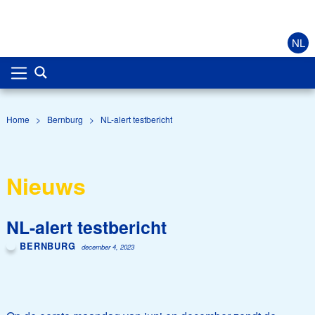
NL
Home
>
Bernburg
>
NL-alert testbericht
Nieuws
NL-alert testbericht
BERNBURG
december 4, 2023