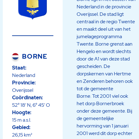
Nederland in de provincie
Overijssel. De stad ligt
centraal in de regio Twente
en maakt deel uit van het
jumelageprogramma
Twente. Borne grenst aan
Hengelo en wordt slechts
BORNE
door de A1 van deze stad
gescheiden. De
Staat:
dorpskernen van Hertme
Nederland
en Zenderen behoren ook
Provincie:
tot de gemeente
Overijssel
Borne. Tot 2001 viel ook
Coördinaten:
het dorp Bornerbroek
52° 18′ N, 6° 45′ O
onder deze gemeente. Bij
Hoogte:
de gemeentelijke
15 m a.s.l.
hervorming van 1 januari
Gebied:
2001 werd dit dorp echter
26,15 km²