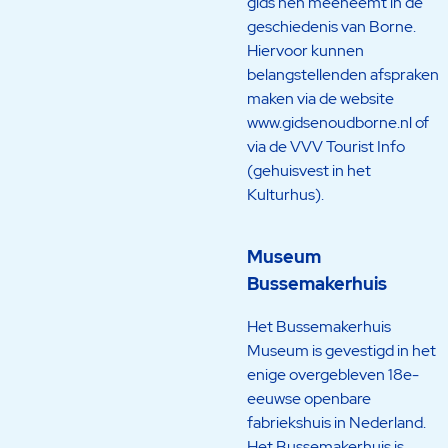
gids hen meeneemt in de
geschiedenis van Borne.
Hiervoor kunnen
belangstellenden afspraken
maken via de website
www.gidsenoudborne.nl of
via de VVV Tourist Info
(gehuisvest in het
Kulturhus).
Museum
Bussemakerhuis
Het Bussemakerhuis
Museum is gevestigd in het
enige overgebleven 18e-
eeuwse openbare
fabriekshuis in Nederland.
Het Bussemakerhuis is