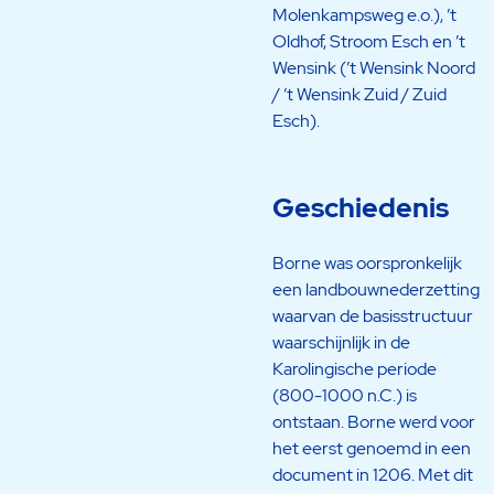
Molenkampsweg e.o.), ’t
Oldhof, Stroom Esch en ’t
Wensink (’t Wensink Noord
/ ’t Wensink Zuid / Zuid
Esch).
Geschiedenis
Borne was oorspronkelijk
een landbouwnederzetting
waarvan de basisstructuur
waarschijnlijk in de
Karolingische periode
(800-1000 n.C.) is
ontstaan. Borne werd voor
het eerst genoemd in een
document in 1206. Met dit