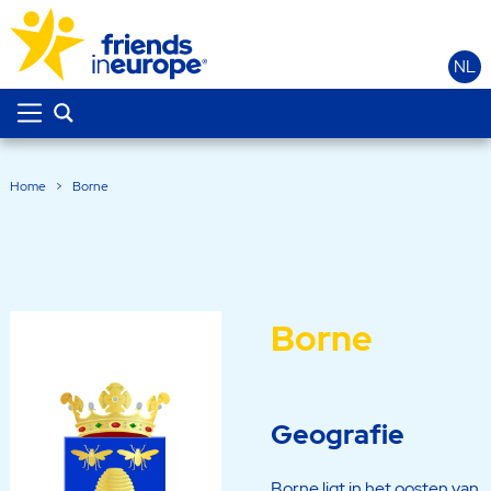
NL
Home
>
Borne
Borne
Geografie
Borne ligt in het oosten van