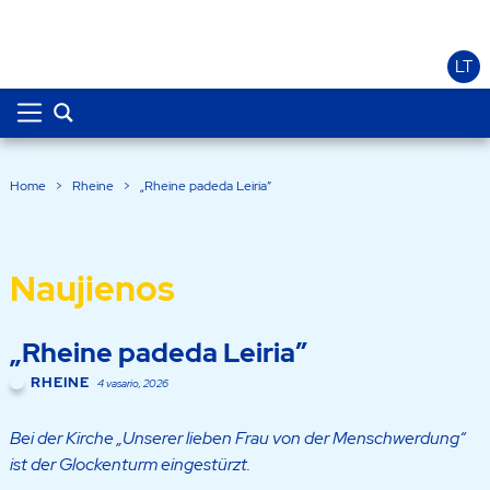
LT
Home
>
Rheine
>
„Rheine padeda Leiria”
Naujienos
„Rheine padeda Leiria”
RHEINE
4 vasario, 2026
Bei der Kirche „Unserer lieben Frau von der Menschwerdung“
ist der Glockenturm eingestürzt.