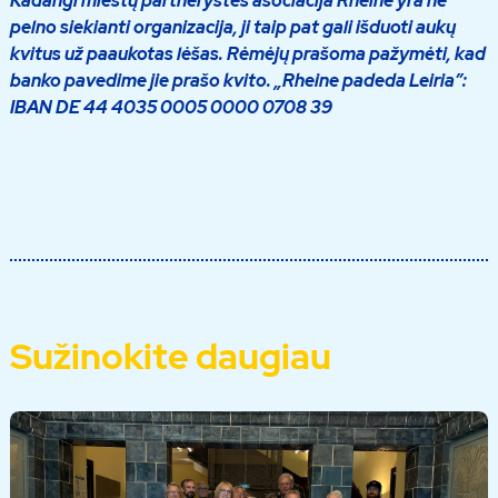
Kadangi miestų partnerystės asociacija Rheine yra ne
pelno siekianti organizacija, ji taip pat gali išduoti aukų
kvitus už paaukotas lėšas. Rėmėjų prašoma pažymėti, kad
banko pavedime jie prašo kvito. „Rheine padeda Leiria”:
IBAN DE 44 4035 0005 0000 0708 39
Sužinokite daugiau