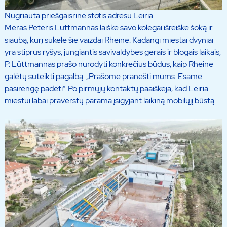
Nugriauta priešgaisrinė stotis adresu Leiria
Meras Peteris Lüttmannas laiške savo kolegai išreiškė šoką ir
siaubą, kurį sukėlė šie vaizdai Rheine. Kadangi miestai dvyniai
yra stiprus ryšys, jungiantis savivaldybes gerais ir blogais laikais,
P. Lüttmannas prašo nurodyti konkrečius būdus, kaip Rheine
galėtų suteikti pagalbą: „Prašome pranešti mums. Esame
pasirengę padėti”. Po pirmųjų kontaktų paaiškėja, kad Leiria
miestui labai praverstų parama įsigyjant laikiną mobilųjį būstą.