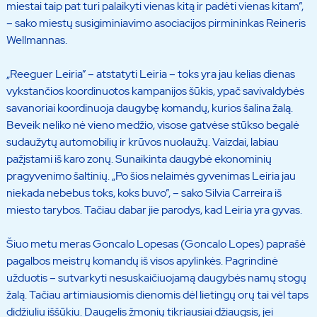
miestai taip pat turi palaikyti vienas kitą ir padėti vienas kitam”,
– sako miestų susigiminiavimo asociacijos pirmininkas Reineris
Wellmannas.
„Reeguer Leiria” – atstatyti Leiria – toks yra jau kelias dienas
vykstančios koordinuotos kampanijos šūkis, ypač savivaldybės
savanoriai koordinuoja daugybę komandų, kurios šalina žalą.
Beveik neliko nė vieno medžio, visose gatvėse stūkso begalė
sudaužytų automobilių ir krūvos nuolaužų. Vaizdai, labiau
pažįstami iš karo zonų. Sunaikinta daugybė ekonominių
pragyvenimo šaltinių. „Po šios nelaimės gyvenimas Leiria jau
niekada nebebus toks, koks buvo”, – sako Silvia Carreira iš
miesto tarybos. Tačiau dabar jie parodys, kad Leiria yra gyvas.
Šiuo metu meras Goncalo Lopesas (Goncalo Lopes) paprašė
pagalbos meistrų komandų iš visos apylinkės. Pagrindinė
užduotis – sutvarkyti nesuskaičiuojamą daugybės namų stogų
žalą. Tačiau artimiausiomis dienomis dėl lietingų orų tai vėl taps
didžiuliu iššūkiu. Daugelis žmonių tikriausiai džiaugsis, jei