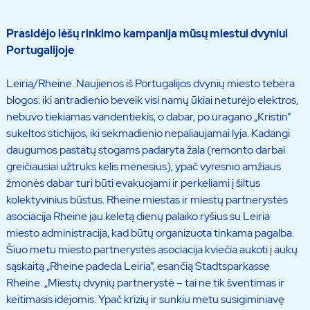
Prasidėjo lėšų rinkimo kampanija mūsų miestui dvyniui
Portugalijoje
Leiria/Rheine. Naujienos iš Portugalijos dvynių miesto tebėra
blogos: iki antradienio beveik visi namų ūkiai neturėjo elektros,
nebuvo tiekiamas vandentiekis, o dabar, po uragano „Kristin”
sukeltos stichijos, iki sekmadienio nepaliaujamai lyja. Kadangi
daugumos pastatų stogams padaryta žala (remonto darbai
greičiausiai užtruks kelis mėnesius), ypač vyresnio amžiaus
žmonės dabar turi būti evakuojami ir perkeliami į šiltus
kolektyvinius būstus. Rheine miestas ir miestų partnerystės
asociacija Rheine jau keletą dienų palaiko ryšius su Leiria
miesto administracija, kad būtų organizuota tinkama pagalba.
Šiuo metu miesto partnerystės asociacija kviečia aukoti į aukų
sąskaitą „Rheine padeda Leiria”, esančią Stadtsparkasse
Rheine. „Miestų dvynių partnerystė – tai ne tik šventimas ir
keitimasis idėjomis. Ypač krizių ir sunkiu metu susigiminiavę