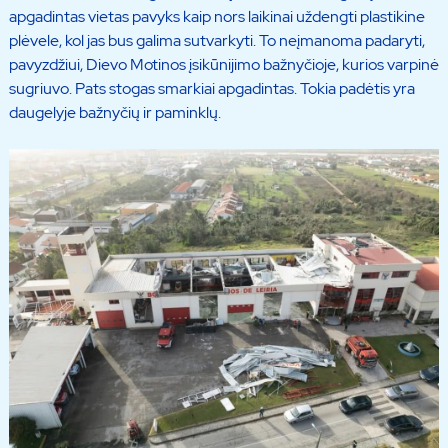
apgadintas vietas pavyks kaip nors laikinai uždengti plastikine
plėvele, kol jas bus galima sutvarkyti. To neįmanoma padaryti,
pavyzdžiui, Dievo Motinos įsikūnijimo bažnyčioje, kurios varpinė
sugriuvo. Pats stogas smarkiai apgadintas. Tokia padėtis yra
daugelyje bažnyčių ir paminklų.