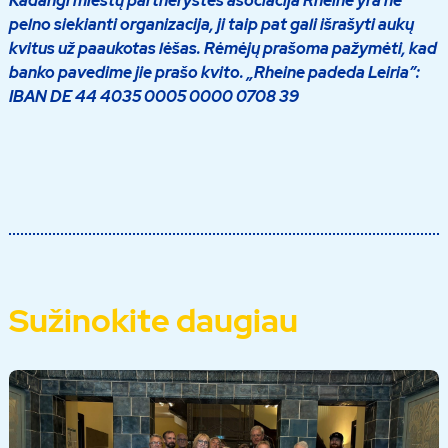
Kadangi miestų partnerystės asociacija Rheine yra ne
pelno siekianti organizacija, ji taip pat gali išrašyti aukų
kvitus už paaukotas lėšas. Rėmėjų prašoma pažymėti, kad
banko pavedime jie prašo kvito. „Rheine padeda Leiria”:
IBAN DE 44 4035 0005 0000 0708 39
Sužinokite daugiau