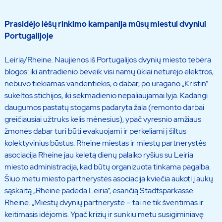
Prasidėjo lėšų rinkimo kampanija mūsų miestui dvyniui
Portugalijoje
Leiria/Rheine. Naujienos iš Portugalijos dvynių miesto tebėra
blogos: iki antradienio beveik visi namų ūkiai neturėjo elektros,
nebuvo tiekiamas vandentiekis, o dabar, po uragano „Kristin”
sukeltos stichijos, iki sekmadienio nepaliaujamai lyja. Kadangi
daugumos pastatų stogams padaryta žala (remonto darbai
greičiausiai užtruks kelis mėnesius), ypač vyresnio amžiaus
žmonės dabar turi būti evakuojami ir perkeliami į šiltus
kolektyvinius būstus. Rheine miestas ir miestų partnerystės
asociacija Rheine jau keletą dienų palaiko ryšius su Leiria
miesto administracija, kad būtų organizuota tinkama pagalba.
Šiuo metu miesto partnerystės asociacija kviečia aukoti į aukų
sąskaitą „Rheine padeda Leiria”, esančią Stadtsparkasse
Rheine. „Miestų dvynių partnerystė – tai ne tik šventimas ir
keitimasis idėjomis. Ypač krizių ir sunkiu metu susigiminiavę