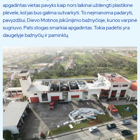
apgadintas vietas pavyks kaip nors laikinai uždengti plastikine
plėvele, kol jas bus galima sutvarkyti. To neįmanoma padaryti,
pavyzdžiui, Dievo Motinos įsikūnijimo bažnyčioje, kurios varpinė
sugriuvo. Pats stogas smarkiai apgadintas. Tokia padėtis yra
daugelyje bažnyčių ir paminklų.