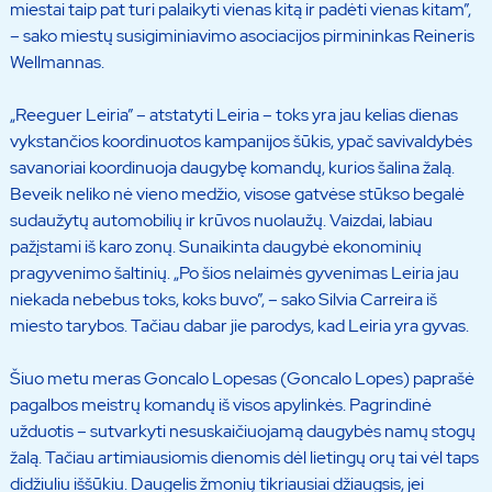
miestai taip pat turi palaikyti vienas kitą ir padėti vienas kitam”,
– sako miestų susigiminiavimo asociacijos pirmininkas Reineris
Wellmannas.
„Reeguer Leiria” – atstatyti Leiria – toks yra jau kelias dienas
vykstančios koordinuotos kampanijos šūkis, ypač savivaldybės
savanoriai koordinuoja daugybę komandų, kurios šalina žalą.
Beveik neliko nė vieno medžio, visose gatvėse stūkso begalė
sudaužytų automobilių ir krūvos nuolaužų. Vaizdai, labiau
pažįstami iš karo zonų. Sunaikinta daugybė ekonominių
pragyvenimo šaltinių. „Po šios nelaimės gyvenimas Leiria jau
niekada nebebus toks, koks buvo”, – sako Silvia Carreira iš
miesto tarybos. Tačiau dabar jie parodys, kad Leiria yra gyvas.
Šiuo metu meras Goncalo Lopesas (Goncalo Lopes) paprašė
pagalbos meistrų komandų iš visos apylinkės. Pagrindinė
užduotis – sutvarkyti nesuskaičiuojamą daugybės namų stogų
žalą. Tačiau artimiausiomis dienomis dėl lietingų orų tai vėl taps
didžiuliu iššūkiu. Daugelis žmonių tikriausiai džiaugsis, jei