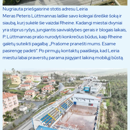
Nugriauta priešgaisrinė stotis adresu Leiria
Meras Peteris Lüttmannas laiške savo kolegai išreiškė šoką ir
siaubą, kurį sukėlė šie vaizdai Rheine. Kadangi miestai dvyniai
yra stiprus ryšys, jungiantis savivaldybes gerais ir blogais laikais,
P. Lüttmannas prašo nurodyti konkrečius būdus, kaip Rheine
galėtų suteikti pagalbą: „Prašome pranešti mums. Esame
pasirengę padėti”. Po pirmųjų kontaktų paaiškėja, kad Leiria
miestui labai praverstų parama įsigyjant laikiną mobilųjį būstą.