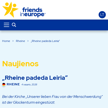
LT
Home
>
Rheine
>
„Rheine padeda Leiria”
Naujienos
„Rheine padeda Leiria”
RHEINE
4 vasario, 2026
Bei der Kirche „Unserer lieben Frau von der Menschwerdung“
ist der Glockenturm eingestürzt.