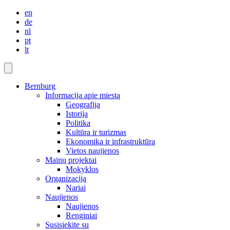
en
de
nl
pt
lt
Bernburg
Informacija apie miestą
Geografija
Istorija
Politika
Kultūra ir turizmas
Ekonomika ir infrastruktūra
Vietos naujienos
Mainų projektai
Mokyklos
Organizacija
Nariai
Naujienos
Naujienos
Renginiai
Susisiekite su