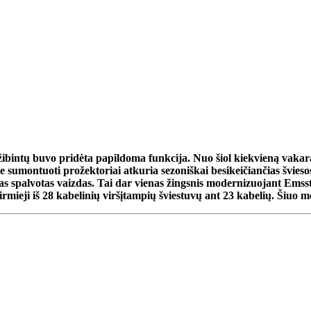
žibintų buvo pridėta papildoma funkcija. Nuo šiol kiekvieną vakarą
se sumontuoti prožektoriai atkuria sezoniškai besikeičiančias švie
s spalvotas vaizdas. Tai dar vienas žingsnis modernizuojant Emsst
pirmieji iš 28 kabelinių viršįtampių šviestuvų ant 23 kabelių. Šiuo