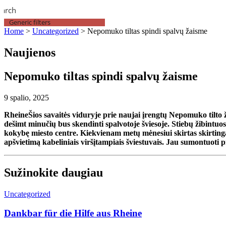
earch
Generic filters
Home
>
Uncategorized
>
Nepomuko tiltas spindi spalvų žaisme
Naujienos
Nepomuko tiltas spindi spalvų žaisme
9 spalio, 2025
RheineŠios savaitės viduryje prie naujai įrengtų Nepomuko tilto 
dešimt minučių bus skendinti spalvotoje šviesoje. Stiebų žibintuo
kokybę miesto centre. Kiekvienam metų mėnesiui skirtas skirtinga
apšvietimą kabeliniais viršįtampiais šviestuvais. Jau sumontuoti 
Sužinokite daugiau
Uncategorized
Dankbar für die Hilfe aus Rheine