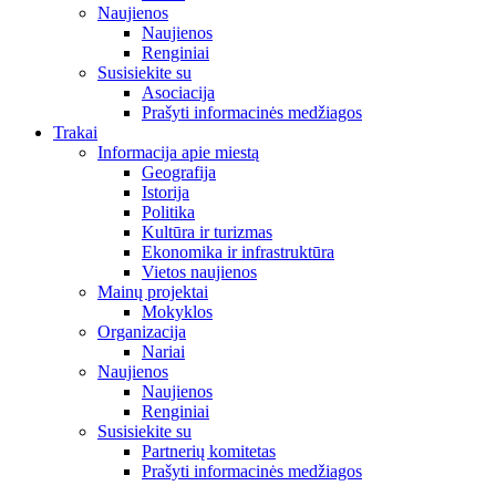
Naujienos
Naujienos
Renginiai
Susisiekite su
Asociacija
Prašyti informacinės medžiagos
Trakai
Informacija apie miestą
Geografija
Istorija
Politika
Kultūra ir turizmas
Ekonomika ir infrastruktūra
Vietos naujienos
Mainų projektai
Mokyklos
Organizacija
Nariai
Naujienos
Naujienos
Renginiai
Susisiekite su
Partnerių komitetas
Prašyti informacinės medžiagos