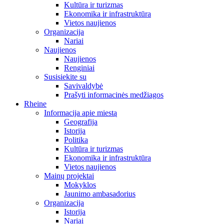
Kultūra ir turizmas
Ekonomika ir infrastruktūra
Vietos naujienos
Organizacija
Nariai
Naujienos
Naujienos
Renginiai
Susisiekite su
Savivaldybė
Prašyti informacinės medžiagos
Rheine
Informacija apie miestą
Geografija
Istorija
Politika
Kultūra ir turizmas
Ekonomika ir infrastruktūra
Vietos naujienos
Mainų projektai
Mokyklos
Jaunimo ambasadorius
Organizacija
Istorija
Nariai