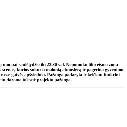
 nuo pat saulėlydžio iki 22.30 val. Nepomuko tilto eismo zona
sos scenas, kurios sukuria malonią atmosferą ir pagerina gyvenimo
rasse gatvės apšvietimą. Pažanga padaryta ir keičiant funkcinį
 metu daroma tolesnė projekto pažanga.