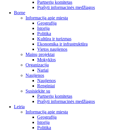
Partnerių komitetas
Prašyti informacinės medžiagos
Borne
Informacija apie miestą
Geografija
Istorija
Politika
Kultūra ir turizmas
Ekonomika ir infrastruktūra
Vietos naujienos
Mainų projektai
Mokyklos
Organizacija
Nariai
Naujienos
Naujienos
Renginiai
Susisiekite su
Partnerių komitetas
Prašyti informacinės medžiagos
Leiria
Informacija apie miestą
Geografija
Istorija
Politika