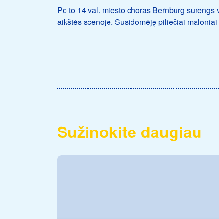
Po to 14 val. miesto choras Bernburg surengs
aikštės scenoje. Susidomėję piliečiai malonia
Sužinokite daugiau