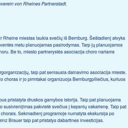
sverein von Rheines Partnerstadt.
 ir Rheine miestas laukia svečių iš Bernburg. Šeštadienį atvyks
šventės metu planuojamas pasirodymas. Tarp jų planuojamos
oru. Be to, miesto partnerystės asociacija choro nariams
rgorganizacijų, taip pat seniausia dainavimo asociacija mieste.
o choras ir jo pirmtakai organizuoja Bernburgpiliečius, kuriuos
us pristatyta druskos gamybos istorija. Taip pat planuojama
o susivienijimas pakvietė svečius į kepsnių vakarienę. Taip pat
r chorais. Sekmadienį programoje numatyta ekskursija po
z Brauer taip pat pristatys dabartines investicijas.