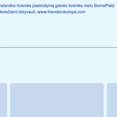
 valandos trukmės pasirodymą gatvės šventės metu BornePlatz
i kviečiami dalyvauti. www.friendsineurope.com