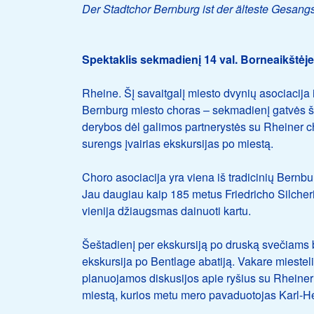
Der Stadtchor Bernburg ist der älteste Gesang
Spektaklis sekmadienį 14 val. Borneaikštėje
Rheine. Šį savaitgalį miesto dvynių asociacija
Bernburg miesto choras – sekmadienį gatvės 
derybos dėl galimos partnerystės su Rheiner ch
surengs įvairias ekskursijas po miestą.
Choro asociacija yra viena iš tradicinių Bernbu
Jau daugiau kaip 185 metus Friedricho Silcheri
vienija džiaugsmas dainuoti kartu.
Šeštadienį per ekskursiją po druską svečiams b
ekskursija po Bentlage abatiją. Vakare miesteli
planuojamos diskusijos apie ryšius su Rheine
miestą, kurios metu mero pavaduotojas Karl-Hein