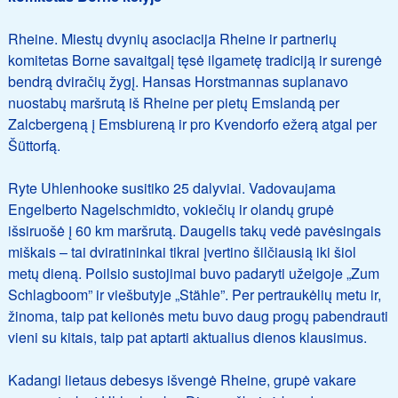
Rheine. Miestų dvynių asociacija Rheine ir partnerių
komitetas Borne savaitgalį tęsė ilgametę tradiciją ir surengė
bendrą dviračių žygį. Hansas Horstmannas suplanavo
nuostabų maršrutą iš Rheine per pietų Emslandą per
Zalcbergeną į Emsbiureną ir pro Kvendorfo ežerą atgal per
Šüttorfą.
Ryte Uhlenhooke susitiko 25 dalyviai. Vadovaujama
Engelberto Nagelschmidto, vokiečių ir olandų grupė
išsiruošė į 60 km maršrutą. Daugelis takų vedė pavėsingais
miškais – tai dviratininkai tikrai įvertino šilčiausią iki šiol
metų dieną. Poilsio sustojimai buvo padaryti užeigoje „Zum
Schlagboom” ir viešbutyje „Stähle”. Per pertraukėlių metu ir,
žinoma, taip pat kelionės metu buvo daug progų pabendrauti
vieni su kitais, taip pat aptarti aktualius dienos klausimus.
Kadangi lietaus debesys išvengė Rheine, grupė vakare