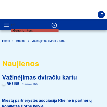
LT
Search
Generic filters
Home
>
Rheine
>
Važinėjimas dviračiu kartu
Naujienos
Važinėjimas dviračiu kartu
RHEINE
17 birželio, 2025
Miestų partnerystės asociacija Rheine ir partnerių
komitetas Borne kelyje