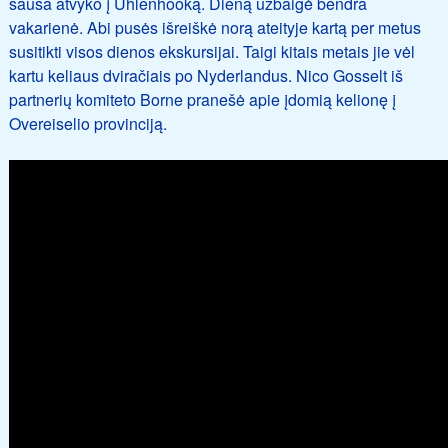
sausa atvyko į Uhlenhooką. Dieną užbaigė bendra
vakarienė. Abi pusės išreiškė norą ateityje kartą per metus
susitikti visos dienos ekskursijai. Taigi kitais metais jie vėl
kartu keliaus dviračiais po Nyderlandus. Nico Gosselt iš
partnerių komiteto Borne pranešė apie įdomią kelionę į
Overeiselio provinciją.