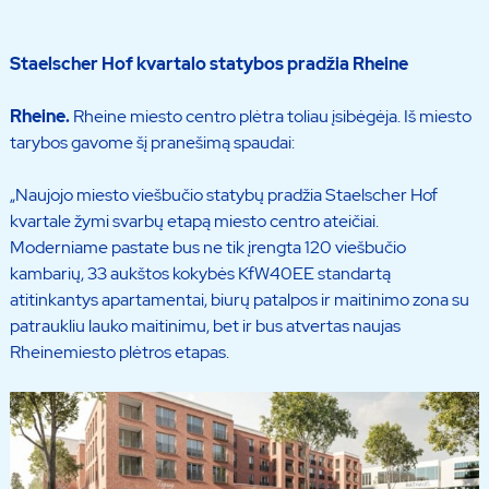
Staelscher Hof kvartalo statybos pradžia Rheine
Rheine.
Rheine miesto centro plėtra toliau įsibėgėja. Iš miesto
tarybos gavome šį pranešimą spaudai:
„Naujojo miesto viešbučio statybų pradžia Staelscher Hof
kvartale žymi svarbų etapą miesto centro ateičiai.
Moderniame pastate bus ne tik įrengta 120 viešbučio
kambarių, 33 aukštos kokybės KfW40EE standartą
atitinkantys apartamentai, biurų patalpos ir maitinimo zona su
patraukliu lauko maitinimu, bet ir bus atvertas naujas
Rheinemiesto plėtros etapas.