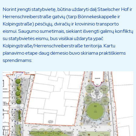
Norint įrengti statybvietę, būtina uždaryti dalį Staelscher Hof ir
Herrenschreiberstraße gatvių (tarp Bönnekeskappelle ir
Kolpingstraße) pėsčiųjų, dviračių ir krovininio transporto
eismui. Saugumo sumetimais, siekiant išvengti galimų konfliktų
su statybvietės eismu, bus visiškai uždaryta ypač
Kolpingstraße/Herrenschreiberstraße teritorija. Kartu
planavimo etape daug dėmesio buvo skiriama praktiškiems
sprendimams: