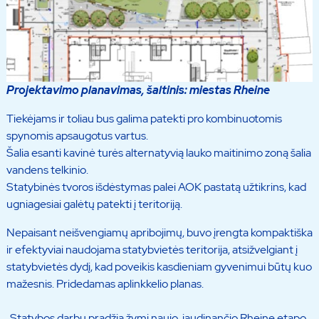
Projektavimo planavimas, šaltinis: miestas Rheine
Tiekėjams ir toliau bus galima patekti pro kombinuotomis
spynomis apsaugotus vartus.
Šalia esanti kavinė turės alternatyvią lauko maitinimo zoną šalia
vandens telkinio.
Statybinės tvoros išdėstymas palei AOK pastatą užtikrins, kad
ugniagesiai galėtų patekti į teritoriją.
Nepaisant neišvengiamų apribojimų, buvo įrengta kompaktiška
ir efektyviai naudojama statybvietės teritorija, atsižvelgiant į
statybvietės dydį, kad poveikis kasdieniam gyvenimui būtų kuo
mažesnis. Pridedamas aplinkkelio planas.
„Statybos darbų pradžia žymi naujo, jaudinančio Rheine etapo