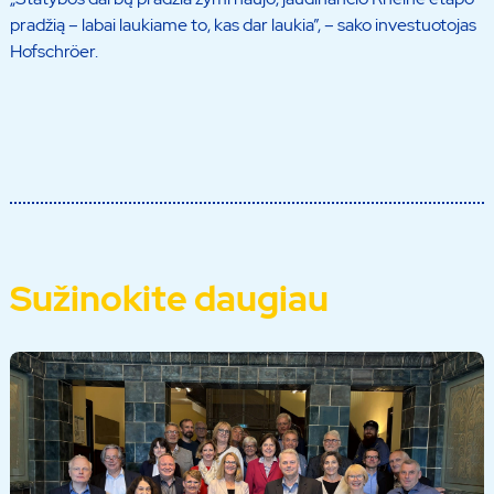
pradžią – labai laukiame to, kas dar laukia”, – sako investuotojas
Hofschröer.
Sužinokite daugiau