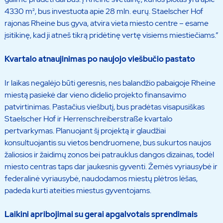
4330 m², bus investuota apie 28 mln. eurų. Staelscher Hof
rajonas Rheine bus gyva, atvira vieta miesto centre – esame
įsitikinę, kad ji atneš tikrą pridėtinę vertę visiems miestiečiams.”
Kvartalo atnaujinimas po naujojo viešbučio pastato
Ir laikas negalėjo būti geresnis, nes balandžio pabaigoje Rheine
miestą pasiekė dar vieno didelio projekto finansavimo
patvirtinimas. Pastačius viešbutį, bus pradėtas visapusiškas
Staelscher Hof ir Herrenschreiberstraße kvartalo
pertvarkymas. Planuojant šį projektą ir glaudžiai
konsultuojantis su vietos bendruomene, bus sukurtos naujos
žaliosios ir žaidimų zonos bei patrauklus dangos dizainas, todėl
miesto centras taps dar jaukesnis gyventi. Žemės vyriausybė ir
federalinė vyriausybė, naudodamos miestų plėtros lėšas,
padeda kurti ateities miestus gyventojams.
Laikini apribojimai su gerai apgalvotais sprendimais