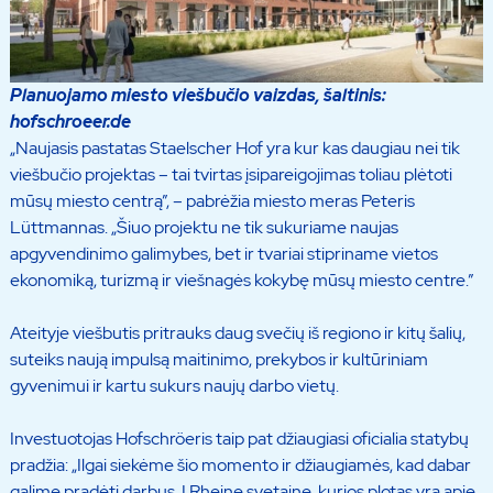
Planuojamo miesto viešbučio vaizdas, šaltinis:
hofschroeer.de
„Naujasis pastatas Staelscher Hof yra kur kas daugiau nei tik
viešbučio projektas – tai tvirtas įsipareigojimas toliau plėtoti
mūsų miesto centrą”, – pabrėžia miesto meras Peteris
Lüttmannas. „Šiuo projektu ne tik sukuriame naujas
apgyvendinimo galimybes, bet ir tvariai stipriname vietos
ekonomiką, turizmą ir viešnagės kokybę mūsų miesto centre.”
Ateityje viešbutis pritrauks daug svečių iš regiono ir kitų šalių,
suteiks naują impulsą maitinimo, prekybos ir kultūriniam
gyvenimui ir kartu sukurs naujų darbo vietų.
Investuotojas Hofschröeris taip pat džiaugiasi oficialia statybų
pradžia: „Ilgai siekėme šio momento ir džiaugiamės, kad dabar
galime pradėti darbus. Į Rheine svetainę, kurios plotas yra apie