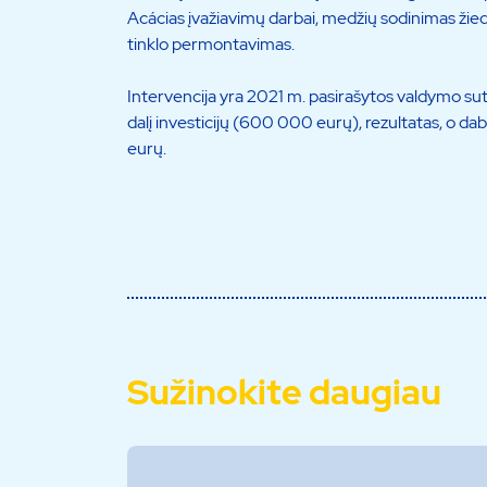
Acácias įvažiavimų darbai, medžių sodinimas žie
tinklo permontavimas.
Intervencija yra 2021 m. pasirašytos valdymo sut
dalį investicijų (600 000 eurų), rezultatas, o dab
eurų.
Sužinokite daugiau