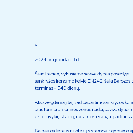
×
2024 m. gruodžio 11 d.
Šį antradienį vykusiame savivaldybės posėdyje Lei
sankryžos įrengimo kelyje EN242, šalia Barozos 
terminas – 540 dienų.
Atsižvelgdama į tai, kad dabartinė sankryžos kon
srautui ir pramoninės zonos raidai, savivaldybė 
eismo įvykių skaičių, nuramins eismą ir padidins
Be naujos lietaus nuotekų sistemos ir geresnio a