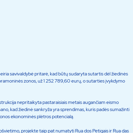
ria savivaldybė pritarė, kad būtų sudaryta sutartis dėl žiedinės
pramoninės zonos, už 1 252 789,60 eurų, o sutarties įvykdymo
strukcija nepritaikyta pastaraisiais metais augančiam eismo
mano, kad žiedinė sankryža yra sprendimas, kuris padės sumažinti
 zonos ekonominės plėtros potencialą.
pšvietimo, projekte taip pat numatyti Rua dos Petigais ir Rua das