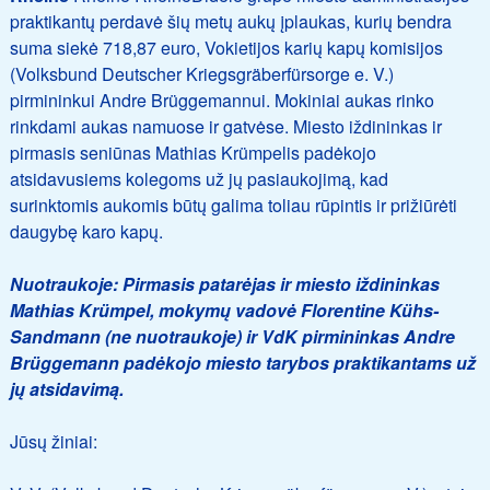
praktikantų perdavė šių metų aukų įplaukas, kurių bendra
suma siekė 718,87 euro, Vokietijos karių kapų komisijos
(Volksbund Deutscher Kriegsgräberfürsorge e. V.)
pirmininkui Andre Brüggemannui. Mokiniai aukas rinko
rinkdami aukas namuose ir gatvėse. Miesto iždininkas ir
pirmasis seniūnas Mathias Krümpelis padėkojo
atsidavusiems kolegoms už jų pasiaukojimą, kad
surinktomis aukomis būtų galima toliau rūpintis ir prižiūrėti
daugybę karo kapų.
Nuotraukoje:
Pirmasis patarėjas ir miesto iždininkas
Mathias Krümpel, mokymų vadovė Florentine Kühs-
Sandmann (ne nuotraukoje) ir VdK pirmininkas Andre
Brüggemann padėkojo miesto tarybos praktikantams už
jų atsidavimą.
Jūsų žiniai: