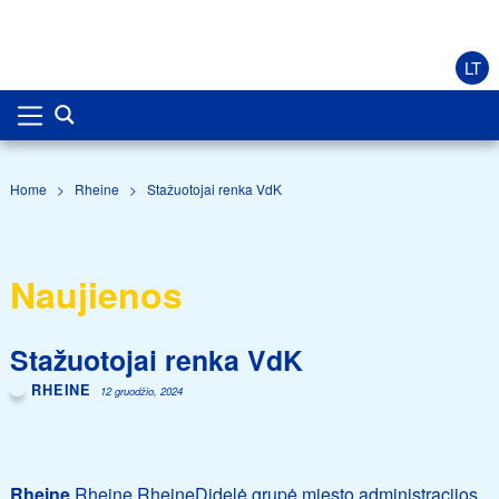
LT
Home
>
Rheine
>
Stažuotojai renka VdK
Naujienos
Stažuotojai renka VdK
RHEINE
12 gruodžio, 2024
Rheine
Rheine RheineDidelė grupė miesto administracijos