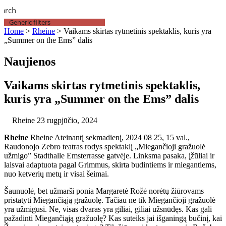
earch
Generic filters
Home
>
Rheine
>
Vaikams skirtas rytmetinis spektaklis, kuris yra
„Summer on the Ems” dalis
Naujienos
Vaikams skirtas rytmetinis spektaklis,
kuris yra „Summer on the Ems” dalis
Rheine
23 rugpjūčio, 2024
Rheine
Rheine Ateinantį sekmadienį, 2024 08 25, 15 val.,
Raudonojo Zebro teatras rodys spektaklį „Miegančioji gražuolė
užmigo” Stadthalle Emsterrasse gatvėje. Linksma pasaka, įžūliai ir
laisvai adaptuota pagal Grimmus, skirta budintiems ir miegantiems,
nuo ketverių metų ir visai šeimai.
Šaunuolė, bet užmarši ponia Margaretė Rožė norėtų žiūrovams
pristatyti Miegančiąją gražuolę. Tačiau ne tik Miegančioji gražuolė
yra užmigusi. Ne, visas dvaras yra giliai, giliai užsnūdęs. Kas gali
pažadinti Miegančiąją gražuolę? Kas suteiks jai išganingą bučinį, kai