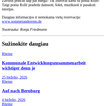
Žavusis princas taip pat miega? Tik žiūrovai kartu su ponia Rože!
Taigi ponia Rožė pradeda dainuoti, šokti, muzikuoti ir pasakoti
istorijas.
Daugiau informacijos ir nemokama vietų rezervacija:
www.sommeranderems.de
Nuotrauka: Ronja Friedmann
Sužinokite daugiau
Rheine
Kommunale Entwicklungszusammenarbeit
wichtiger denn je
25 birželio, 2026
Rheine
Auf nach Bernburg
4 birželio, 2026
Rheine