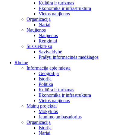
Kultūra ir turizmas
Ekonomika ir infrastruktūra
Vietos naujienos
Organizacija
Nariai
Naujienos
Naujienos
Renginiai
Susisiekite su
Savivaldybė
Prašyti informacinės medžiagos
Rheine
Informacija apie miestą
Geografija
Istorija
Politika
Kultūra ir turizmas
Ekonomika ir infrastruktūra
Vietos naujienos
Mainų projektai
Mokyklos
Jaunimo ambasadorius
Organizacija
Istorija
Nariai