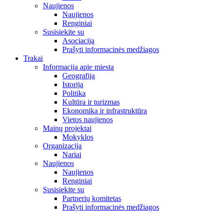
Naujienos
Naujienos
Renginiai
Susisiekite su
Asociacija
Prašyti informacinės medžiagos
Trakai
Informacija apie miestą
Geografija
Istorija
Politika
Kultūra ir turizmas
Ekonomika ir infrastruktūra
Vietos naujienos
Mainų projektai
Mokyklos
Organizacija
Nariai
Naujienos
Naujienos
Renginiai
Susisiekite su
Partnerių komitetas
Prašyti informacinės medžiagos