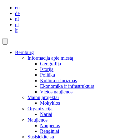
en
de
nl
pt
lt
Bernburg
Informacija apie miestą
Geografija
Istorija
Politika
Kultūra ir turizmas
Ekonomika ir infrastruktūra
Vietos naujienos
Mainų projektai
Mokyklos
Organizacija
Nariai
Naujienos
Naujienos
Renginiai
Susisiekite su