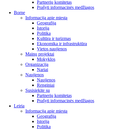
Partnerių komitetas
Prašyti informacinės medžiagos
Borne
Informacija apie miestą
Geografija
Istorija
Politika
Kultūra ir turizmas
Ekonomika ir infrastruktūra
Vietos naujienos
Mainų projektai
Mokyklos
Organizacija
Nariai
Naujienos
Naujienos
Renginiai
Susisiekite su
Partnerių komitetas
Prašyti informacinės medžiagos
Leiria
Informacija apie miestą
Geografija
Istorija
Politika