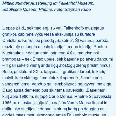
Mittelpunkt der Ausstellung im Falkenhof Museum.
Städtische Museen Rheine. Foto: Stephan Kube
Liepos 21 d., sekmadienį, 15 val. Falkenhofo muziejaus
grafikos kabinete vyks vieša ekskursija su kuratore
Christiane Kerrutt po parodą „Baseine”. Ši vasaros paroda
muziejuje sujungia miesto istoriją ir meno istoriją. Rheine
Nuotraukos ir dokumentai primena XX a. maudymosi
pramogas – tiek Emso upėje, tiek baseine po atviru dangumi
– ir gali sukelti vieną ar du ilgų atostogų dienų prisiminimus.
Be to, pristatomi XX a. tapybos ir grafikos darbai, iš kurių
matyti, kaip skirtingai menininkai sprendė „žmonių prie
vandens” temą. Vanduo gali simbolizuoti net gyvenimo eigą.
Daugiausia dėmesio bus skiriama paveikslui „Baseinas”,
kurį apie 1960 m. nutapė Carlo Mense. Rheine Šį paveikslą
1966 m. miestas įsigijo iš jo našlės Veros Mense tiesiai iš
dailininko studijos ir dabar jis pirmą kartą po daugiau nei
dvidešimties metų eksponuojamas Falkenhofo muziejuje.