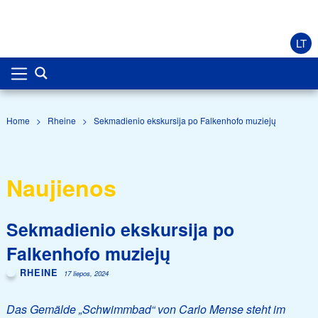
LT
Home
>
Rheine
>
Sekmadienio ekskursija po Falkenhofo muziejų
Naujienos
Sekmadienio ekskursija po
Falkenhofo muziejų
RHEINE
17 liepos, 2024
Das Gemälde „Schwimmbad“ von Carlo Mense steht im