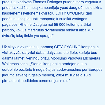
produktų vadovas Thomas Rolingas pritaria mero teiginiui ir
priduria, kad šių metų kampanijoje ypač daug dėmesio skirta
kasdienėms kelionėms dviračiu. „CITY CYCLING” gali
padėti mums planuoti transportą ir suteikti vertingos
pagalbos. Rheine Daugiau nei 55 000 kelionių aiškiai
parodo, kokius maršrutus dviratininkai renkasi arba kur
dviračių takų tinkle yra spragų.”
Už aktyvią dviratininkų paramą CITY CYCLING kampanijai
visi aktyvūs dalyviai dabar dalyvaus loterijoje, kurioje bus
galima laimėti vertingų prizų. Mobilumo vadovas Michaelas
Woltersas sako: „Šiemet kampaniją pradėjome nuo
europinio požiūrio ir nugalėtojus apdovanosime per Europos
judumo savaitę rugsėjo mėnesį, 2024 m. rugsėjo 16 d.,
pirmadienį, nedidelės ceremonijos metu.”