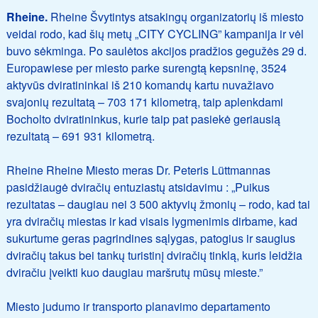
Rheine.
Rheine Švytintys atsakingų organizatorių iš miesto
veidai rodo, kad šių metų „CITY CYCLING” kampanija ir vėl
buvo sėkminga. Po saulėtos akcijos pradžios gegužės 29 d.
Europawiese per miesto parke surengtą kepsninę, 3524
aktyvūs dviratininkai iš 210 komandų kartu nuvažiavo
svajonių rezultatą – 703 171 kilometrą, taip aplenkdami
Bocholto dviratininkus, kurie taip pat pasiekė geriausią
rezultatą – 691 931 kilometrą.
Rheine Rheine Miesto meras Dr. Peteris Lüttmannas
pasidžiaugė dviračių entuziastų atsidavimu : „Puikus
rezultatas – daugiau nei 3 500 aktyvių žmonių – rodo, kad tai
yra dviračių miestas ir kad visais lygmenimis dirbame, kad
sukurtume geras pagrindines sąlygas, patogius ir saugius
dviračių takus bei tankų turistinį dviračių tinklą, kuris leidžia
dviračiu įveikti kuo daugiau maršrutų mūsų mieste.”
Miesto judumo ir transporto planavimo departamento