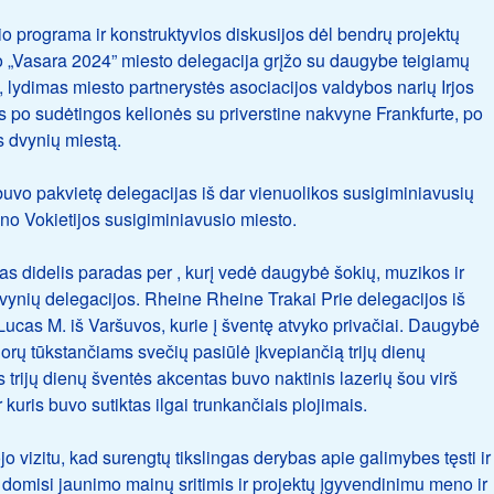
alio programa ir konstruktyvios diskusijos dėl bendrų projektų
lio „Vasara 2024” miesto delegacija grįžo su daugybe teigiamų
lydimas miesto partnerystės asociacijos valdybos narių Irjos
us po sudėtingos kelionės su priverstine nakvyne Frankfurte, po
s dvynių miestą.
 buvo pakvietę delegacijas iš dar vienuolikos susigiminiavusių
ieno Vokietijos susigiminiavusio miesto.
 didelis paradas per , kurį vedė daugybė šokių, muzikos ir
dvynių delegacijos. Rheine Rheine Trakai Prie delegacijos iš
Lucas M. iš Varšuvos, kurie į šventę atvyko privačiai. Daugybė
horų tūkstančiams svečių pasiūlė įkvepiančią trijų dienų
trijų dienų šventės akcentas buvo naktinis lazerių šou virš
 kuris buvo sutiktas ilgai trunkančiais plojimais.
o vizitu, kad surengtų tikslingas derybas apie galimybes tęsti ir
 domisi jaunimo mainų sritimis ir projektų įgyvendinimu meno ir