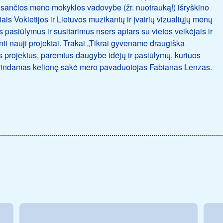
 esančios meno mokyklos vadovybe (žr. nuotrauką!) išryškino
is Vokietijos ir Lietuvos muzikantų ir įvairių vizualiųjų menų
pasiūlymus ir susitarimus nsers aptars su vietos veikėjais ir
nti nauji projektai. Trakai „Tikrai gyvename draugiška
us projektus, paremtus daugybe idėjų ir pasiūlymų, kuriuos
drindamas kelionę sakė mero pavaduotojas Fabianas Lenzas.