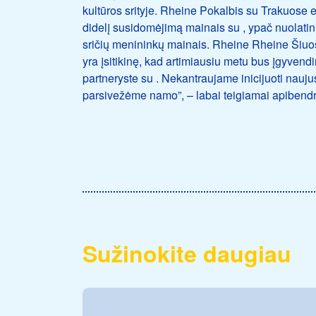
kultūros srityje. Rheine Pokalbis su Trakuose
didelį susidomėjimą mainais su , ypač nuolatinia
sričių menininkų mainais. Rheine Rheine Šiuos 
yra įsitikinę, kad artimiausiu metu bus įgyvendi
partneryste su . Nekantraujame inicijuoti nauj
parsivežėme namo”, – labai teigiamai apiben
Sužinokite daugiau