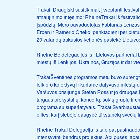
Trakai. Draugiški susitikimai, įkvepianti festiv
atnaujinimo ir tęsimo: RheineTrakai Iš festiva
įspūdžių. Mero pavaduotojas Fabianas Lenzas, 
Erben ir Rainerio Ortelio, penktadienį per piet
20 valandų trukusios kelionės pasiekė Lietuvo
Rheine Be delegacijos iš , Lietuvos partneriai
miestų iš Lenkijos, Ukrainos, Gruzijos ir dar v
TrakaiŠventinės programos metu buvo surengtas
folkloro kolektyvų ir kuriame dalyvavo miestų-
Varšuvos prisijungė Stefan Ross ir jo draugas 
turgaus prekystalių, koncertų, šokių grupių ir c
programą su superlatyvais. Trakai Svarbiausias 
pilies, kurį stebėjo daugybė tūkstančių svečių ir
Rheine Trakai Delegacija iš taip pat pasinaudoj
intensyvinti bendrus projektus. Abi pusės labai