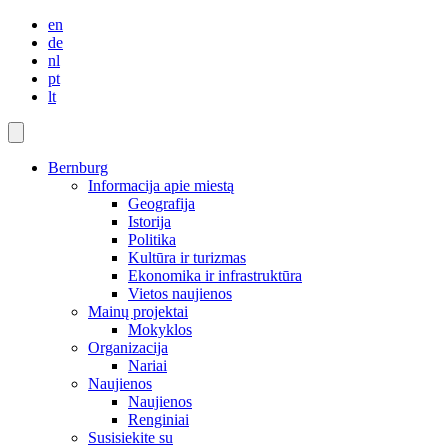
en
de
nl
pt
lt
Bernburg
Informacija apie miestą
Geografija
Istorija
Politika
Kultūra ir turizmas
Ekonomika ir infrastruktūra
Vietos naujienos
Mainų projektai
Mokyklos
Organizacija
Nariai
Naujienos
Naujienos
Renginiai
Susisiekite su