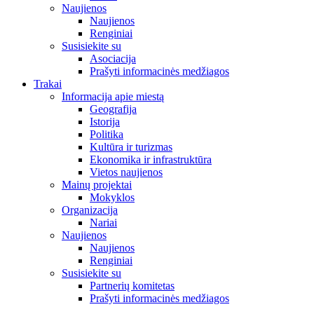
Naujienos
Naujienos
Renginiai
Susisiekite su
Asociacija
Prašyti informacinės medžiagos
Trakai
Informacija apie miestą
Geografija
Istorija
Politika
Kultūra ir turizmas
Ekonomika ir infrastruktūra
Vietos naujienos
Mainų projektai
Mokyklos
Organizacija
Nariai
Naujienos
Naujienos
Renginiai
Susisiekite su
Partnerių komitetas
Prašyti informacinės medžiagos