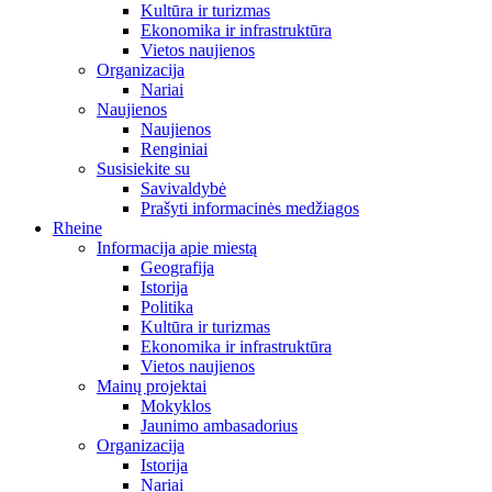
Kultūra ir turizmas
Ekonomika ir infrastruktūra
Vietos naujienos
Organizacija
Nariai
Naujienos
Naujienos
Renginiai
Susisiekite su
Savivaldybė
Prašyti informacinės medžiagos
Rheine
Informacija apie miestą
Geografija
Istorija
Politika
Kultūra ir turizmas
Ekonomika ir infrastruktūra
Vietos naujienos
Mainų projektai
Mokyklos
Jaunimo ambasadorius
Organizacija
Istorija
Nariai