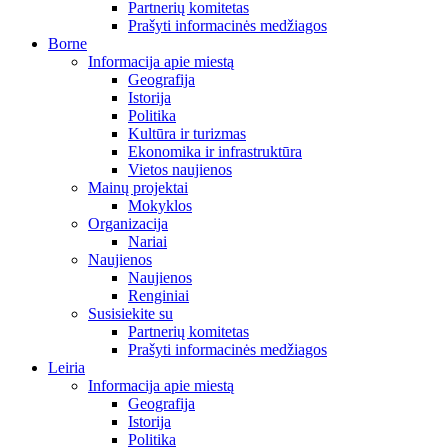
Partnerių komitetas
Prašyti informacinės medžiagos
Borne
Informacija apie miestą
Geografija
Istorija
Politika
Kultūra ir turizmas
Ekonomika ir infrastruktūra
Vietos naujienos
Mainų projektai
Mokyklos
Organizacija
Nariai
Naujienos
Naujienos
Renginiai
Susisiekite su
Partnerių komitetas
Prašyti informacinės medžiagos
Leiria
Informacija apie miestą
Geografija
Istorija
Politika