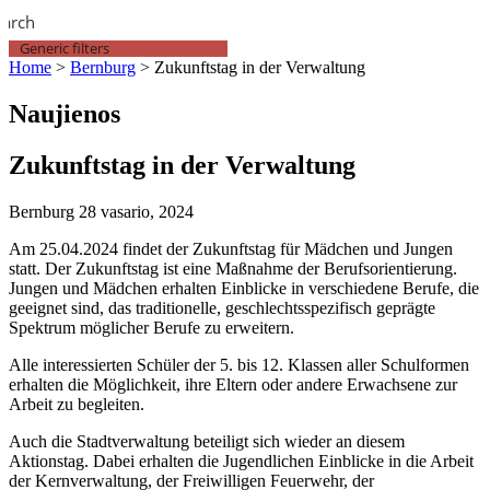
earch
Generic filters
Home
>
Bernburg
>
Zukunftstag in der Verwaltung
Naujienos
Zukunftstag in der Verwaltung
Bernburg
28 vasario, 2024
Am 25.04.2024 findet der Zukunftstag für Mädchen und Jungen
statt. Der Zukunftstag ist eine Maßnahme der Berufsorientierung.
Jungen und Mädchen erhalten Einblicke in verschiedene Berufe, die
geeignet sind, das traditionelle, geschlechtsspezifisch geprägte
Spektrum möglicher Berufe zu erweitern.
Alle interessierten Schüler der 5. bis 12. Klassen aller Schulformen
erhalten die Möglichkeit, ihre Eltern oder andere Erwachsene zur
Arbeit zu begleiten.
Auch die Stadtverwaltung beteiligt sich wieder an diesem
Aktionstag. Dabei erhalten die Jugendlichen Einblicke in die Arbeit
der Kernverwaltung, der Freiwilligen Feuerwehr, der