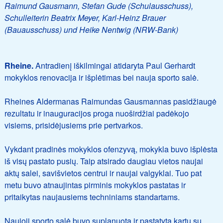
Raimund Gausmann, Stefan Gude (Schulausschuss),
Schulleiterin Beatrix Meyer, Karl-Heinz Brauer
(Bauausschuss) und Heike Nentwig (NRW-Bank)
Rheine.
Antradienį iškilmingai atidaryta Paul Gerhardt
mokyklos renovacija ir išplėtimas bei nauja sporto salė.
Rheines Aldermanas Raimundas Gausmannas pasidžiaugė
rezultatu ir inauguracijos proga nuoširdžiai padėkojo
visiems, prisidėjusiems prie pertvarkos.
Vykdant pradinės mokyklos ofenzyvą, mokykla buvo išplėsta
iš visų pastato pusių. Taip atsirado daugiau vietos naujai
aktų salei, savišvietos centrui ir naujai valgyklai. Tuo pat
metu buvo atnaujintas pirminis mokyklos pastatas ir
pritaikytas naujausiems techniniams standartams.
Naujoji sporto salė buvo suplanuota ir pastatyta kartu su