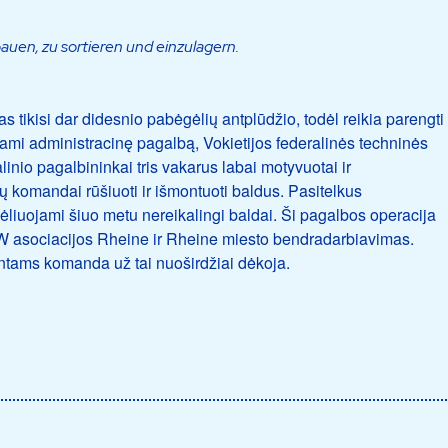
auen, zu sortieren und einzulagern.
 tikisi dar didesnio pabėgėlių antplūdžio, todėl reikia parengti
mi administracinę pagalbą, Vokietijos federalinės techninės
io pagalbininkai tris vakarus labai motyvuotai ir
ų komandai rūšiuoti ir išmontuoti baldus. Pasitelkus
ėliuojami šiuo metu nereikalingi baldai. Ši pagalbos operacija
THW asociacijos Rheine ir Rheine miesto bendradarbiavimas.
ntams komanda už tai nuoširdžiai dėkoja.