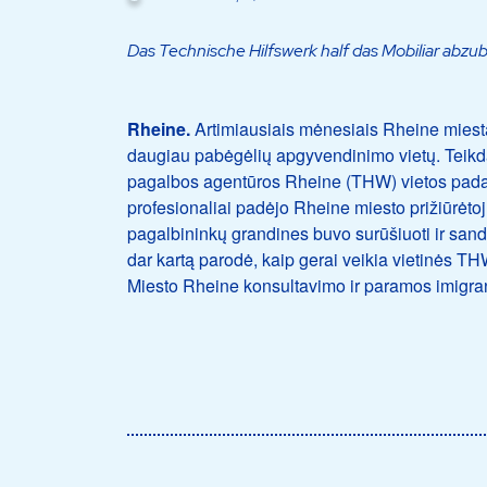
Das Technische Hilfswerk half das Mobiliar abzub
Rheine.
Artimiausiais mėnesiais Rheine miestas
daugiau pabėgėlių apgyvendinimo vietų. Teikda
pagalbos agentūros Rheine (THW) vietos padalin
profesionaliai padėjo Rheine miesto prižiūrėtoj
pagalbininkų grandines buvo surūšiuoti ir sand
dar kartą parodė, kaip gerai veikia vietinės 
Miesto Rheine konsultavimo ir paramos imigra