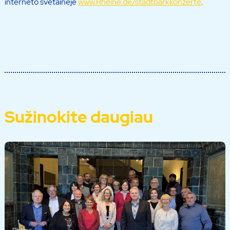
interneto svetainėje
www.Rheine.de/stadtparkkonzerte
.
Sužinokite daugiau