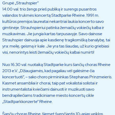
Grupė „Strauhspier”
14.00 val. trio žengs prieš publiką ir surengs pusantros
valandos trukmės koncertą Stadtparke Rheine. 1991 m.
kultūros premijos laureatai nekantriai laukia koncerto savo
gimtinėje. Strauhspieriui patinka žemaičių vokiečių kalba ir
muzikavimas. Jie jungia kartas tarpusavyje. Savo dainose
Strauhspier dainuoja apie kasdienę tragikomišką banalybę, tai
yra: meilę, geismą ir kale. Jie yra tas šiaudas, už kurio griebiasi
visi, nenorintys leisti žemaičių vokiečių kalbai numirti!
Nuo 16.30 val. nuotaiką Stadtparke kurs šančių choras Rheine
2013 e.V. „Džiaugiamės, kad pagaliau vėl galėsime čia
koncertuoti”, – sako choro pirmininkas Stephanas Prinzmeieris.
Kasmet ansambliai ir chorai, taip pat vokalistai solistai ir
instrumentalistai kviečiami dainuoti ir muzikuoti savo
bendrapiliečiams tradiciniame miesto koncertų cikle
„Stadtparkkonzerte” Rheine.
Šančių choras Rheine, šiemet švenčiantis 10-ąsias veiklos