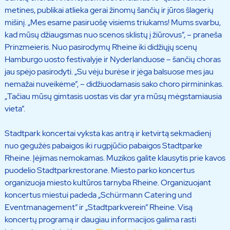
metines, publikai atlieka gerai žinomų šančių ir jūros šlagerių
mišinį. „Mes esame pasiruošę visiems triukams! Mums svarbu,
kad mūsų džiaugsmas nuo scenos sklistų į žiūrovus”, – praneša
Prinzmeieris. Nuo pasirodymų Rheine iki didžiųjų scenų
Hamburgo uosto festivalyje ir Nyderlanduose – šančių choras
jau spėjo pasirodyti. „Su vėju burėse ir jėga balsuose mes jau
nemažai nuveikėme”, – didžiuodamasis sako choro pirmininkas.
„Tačiau mūsų gimtasis uostas vis dar yra mūsų mėgstamiausia
vieta”.
Stadtpark koncertai vyksta kas antrą ir ketvirtą sekmadienį
nuo gegužės pabaigos iki rugpjūčio pabaigos Stadtparke
Rheine. Įėjimas nemokamas. Muzikos galite klausytis prie kavos
puodelio Stadtparkrestorane. Miesto parko koncertus
organizuoja miesto kultūros tarnyba Rheine. Organizuojant
koncertus miestui padeda „Schürmann Catering und
Eventmanagement” ir „Stadtparkverein” Rheine. Visą
koncertų programą ir daugiau informacijos galima rasti