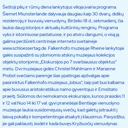
Šeštoji pilių ir rūmų diena lankytojus vilioja įvairia programa.
Šiemet Miunsterlande dalyvauja daugiau kaip 30 dvarų, didikų
rezidencijų ir buvusių vienuolynų. Birželio 18 d., sekmadienį, čia
laukia daug istorijos ir aktualių kultūrinių renginių. Programa
vyks ir istoriniuose pastatuose, ir po atviru dangumi, o visą ją
galima peržiūrėti centrinėje interneto svetainėje
www.schloessertag.de. Falkenhofo muziejuje Rheine lankytojai
galės susipažinti su įdomiomis atskirų muziejaus kolekcijos
objektų istorijomis „Ekskursijos po 7 svarbiausius objektus”
metu. Dvi muziejaus gidės Christel Mahlmann ir Marianne
Probst svečiams parengė šias ypatingas apžvalgas apie
pasirinktus Falkenhofo muziejaus „lobius”, taip pat bus kalbama
apie buvusius aristokratiškus namo gyventojus ir Emsštato
praeitį. Siūlomos dvi nemokamos ekskursijos, kurios prasidės 11
ir 12 val.Nuo 14 iki 17 val. gyvi pranešėjai Bentlage vienuolyno
muziejuje laukia susidomėjusių svečių, kad galėtų įsitraukti į
laisvą pokalbį ir kompetentingai atsakyti į klausimus. Pavyzdžiui,
jie gali paklausti, kodėl ir kada buvęs Kryžiuočių vienuolynas