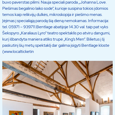
buvo paverstas pilimi. Nauja speciali paroda „Johanna Love.
Piešimas begalinio laiko sode”, kurioje susipina tokios įdomios
temos kaip relikvijų dulkės, mikroskopija ir piešimo menas.
Įėjimas į specialiąją parodą šią dieną nemokamas. Informacija:
tel. 05971 – 939711.Bentlage abatijoje 14.30 val. taip pat vyks
Šekspyro „Karaliaus Lyro” teatro spektaklis po atviru dangumi,
kurį išbandyta maniera atliks trupė „King’s Men”. Bilietus į šį
paskutinį šių metų spektaklį dar galima įsigyti Bentlage kloste
(www.localticketin