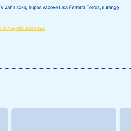
 TV Jahn šokių trupės vadove Lisa Ferreira Torres, surengę
85543?s=yWDuG2&fs=e