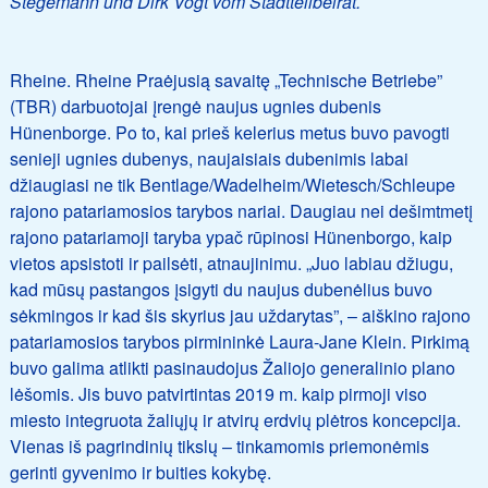
Stegemann und Dirk Vogt vom Stadtteilbeirat.
Rheine. Rheine Praėjusią savaitę „Technische Betriebe”
(TBR) darbuotojai įrengė naujus ugnies dubenis
Hünenborge. Po to, kai prieš kelerius metus buvo pavogti
senieji ugnies dubenys, naujaisiais dubenimis labai
džiaugiasi ne tik Bentlage/Wadelheim/Wietesch/Schleupe
rajono patariamosios tarybos nariai. Daugiau nei dešimtmetį
rajono patariamoji taryba ypač rūpinosi Hünenborgo, kaip
vietos apsistoti ir pailsėti, atnaujinimu. „Juo labiau džiugu,
kad mūsų pastangos įsigyti du naujus dubenėlius buvo
sėkmingos ir kad šis skyrius jau uždarytas”, – aiškino rajono
patariamosios tarybos pirmininkė Laura-Jane Klein. Pirkimą
buvo galima atlikti pasinaudojus Žaliojo generalinio plano
lėšomis. Jis buvo patvirtintas 2019 m. kaip pirmoji viso
miesto integruota žaliųjų ir atvirų erdvių plėtros koncepcija.
Vienas iš pagrindinių tikslų – tinkamomis priemonėmis
gerinti gyvenimo ir buities kokybę.