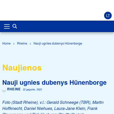
LT
Home
>
Rheine
>
Nauji ugnies dubenys Hünenborge
Naujienos
Nauji ugnies dubenys Hünenborge
RHEINE
22 gegužės, 2023
Foto (Stadt Rheine), v.l.: Gerald Schneege (TBR), Martin
Hoffknecht, Daniel Niehues, Laura-Jane Klein, Frank