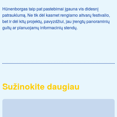
Hünenborgas taip pat pastebimai įgauna vis didesnį
patrauklumą. Ne tik dėl kasmet rengiamo aitvarų festivalio,
bet ir dėl kitų projektų, pavyzdžiui, jau įrengtų panoraminių
gultų ar planuojamų informacinių stendų.
Sužinokite daugiau