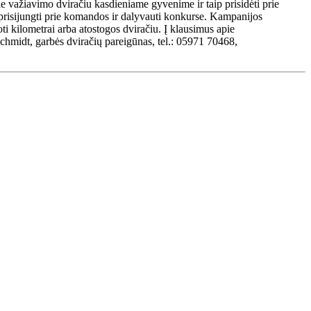
 važiavimo dviračiu kasdieniame gyvenime ir taip prisidėti prie
sijungti prie komandos ir dalyvauti konkurse. Kampanijos
uoti kilometrai arba atostogos dviračiu. Į klausimus apie
hmidt, garbės dviračių pareigūnas, tel.: 05971 70468,