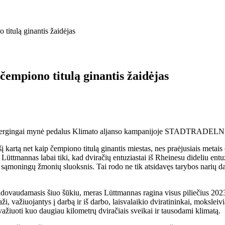
 titulą ginantis žaidėjas
čempiono titulą ginantis žaidėjas
ergingai mynė pedalus Klimato aljanso kampanijoje STADTRADELN, kuri
šį kartą net kaip čempiono titulą ginantis miestas, nes praėjusiais metais
is Lüttmannas labai tiki, kad dviračių entuziastai iš Rheinesu dide
oningų žmonių sluoksnis. Tai rodo ne tik atsidavęs tarybos narių da
vadovaudamasis šiuo šūkiu, meras Lüttmannas ragina visus piliečius 2023
maži, važiuojantys į darbą ir iš darbo, laisvalaikio dviratininkai, mokslei
važiuoti kuo daugiau kilometrų dviračiais sveikai ir tausodami klimatą.