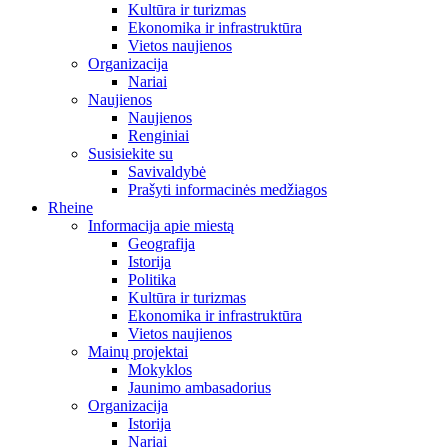
Kultūra ir turizmas
Ekonomika ir infrastruktūra
Vietos naujienos
Organizacija
Nariai
Naujienos
Naujienos
Renginiai
Susisiekite su
Savivaldybė
Prašyti informacinės medžiagos
Rheine
Informacija apie miestą
Geografija
Istorija
Politika
Kultūra ir turizmas
Ekonomika ir infrastruktūra
Vietos naujienos
Mainų projektai
Mokyklos
Jaunimo ambasadorius
Organizacija
Istorija
Nariai