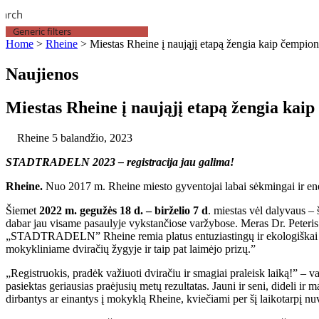
earch
Generic filters
Home
>
Rheine
>
Miestas Rheine į naująjį etapą žengia kaip čempiono
Naujienos
Miestas Rheine į naująjį etapą žengia kaip 
Rheine
5 balandžio, 2023
STADTRADELN 2023 – registracija jau galima!
Rheine.
Nuo 2017 m. Rheine miesto gyventojai labai sėkmingai ir en
Šiemet
2022 m. gegužės 18 d. – birželio 7 d
. miestas vėl dalyvaus – 
dabar jau visame pasaulyje vykstančiose varžybose. Meras Dr. Peter
„STADTRADELN” Rheine remia platus entuziastingų ir ekologiškai sąm
mokykliniame dviračių žygyje ir taip pat laimėjo prizų.”
„Registruokis, pradėk važiuoti dviračiu ir smagiai praleisk laiką!” – 
pasiektas geriausias praėjusių metų rezultatas. Jauni ir seni, dideli ir 
dirbantys ar einantys į mokyklą Rheine, kviečiami per šį laikotarpį nu