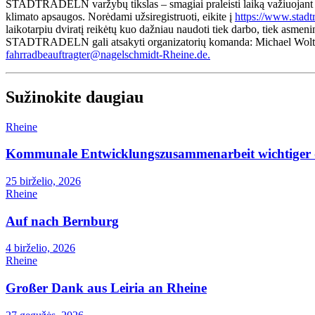
STADTRADELN varžybų tikslas – smagiai praleisti laiką važiuojant dvi
klimato apsaugos. Norėdami užsiregistruoti, eikite į
https://www.stadt
laikotarpiu dviratį reikėtų kuo dažniau naudoti tiek darbo, tiek asmenini
STADTRADELN gali atsakyti organizatorių komanda: Michael Wolter
fahrradbeauftragter@nagelschmidt-Rheine.de.
Sužinokite daugiau
Rheine
Kommunale Entwicklungszusammenarbeit wichtiger 
25 birželio, 2026
Rheine
Auf nach Bernburg
4 birželio, 2026
Rheine
Großer Dank aus Leiria an Rheine