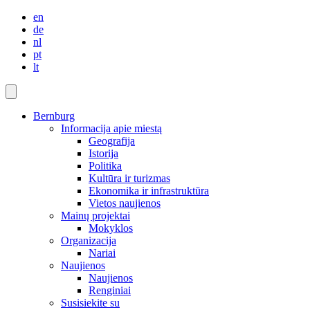
en
de
nl
pt
lt
Bernburg
Informacija apie miestą
Geografija
Istorija
Politika
Kultūra ir turizmas
Ekonomika ir infrastruktūra
Vietos naujienos
Mainų projektai
Mokyklos
Organizacija
Nariai
Naujienos
Naujienos
Renginiai
Susisiekite su