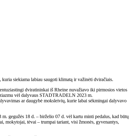
a siekiama labiau saugoti klimatą ir važinėti dviračiais.
 entuziastingi dviratininkai iš Rheine nuvažiavo iki pirmosios vietos
liu entuziazmu vėl dalyvaus STADTRADELN 2023 m.
lyvavimas ar daugybė moksleivių, kurie labai sėkmingai dalyvavo
 m. gegužės 18 d. – birželio 07 d. vėl kartu minti pedalus, kad būtų
viai, mokytojai, tėvai – trumpai tariant, visi žmonės, gyvenantys,