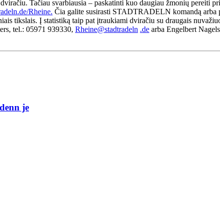
račiu. Tačiau svarbiausia – paskatinti kuo daugiau žmonių pereiti prie
radeln.de/Rheine.
Čia galite susirasti STADTRADELN komandą arba pri
ais tikslais. Į statistiką taip pat įtraukiami dviračiu su draugais nuvaži
s, tel.: 05971 939330,
Rheine@stadtradeln
.de
arba Engelbert Nagelsc
denn je