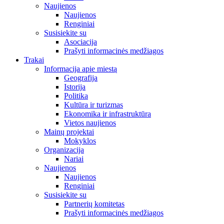
Naujienos
Naujienos
Renginiai
Susisiekite su
Asociacija
Prašyti informacinės medžiagos
Trakai
Informacija apie miestą
Geografija
Istorija
Politika
Kultūra ir turizmas
Ekonomika ir infrastruktūra
Vietos naujienos
Mainų projektai
Mokyklos
Organizacija
Nariai
Naujienos
Naujienos
Renginiai
Susisiekite su
Partnerių komitetas
Prašyti informacinės medžiagos