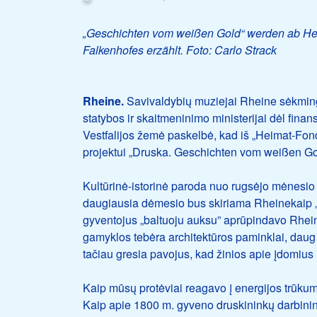
„Geschichten vom weißen Gold“ werden ab Herb
Falkenhofes erzählt. Foto: Carlo Strack
Rheine.
Savivaldybių muziejai Rheine sėkminga
statybos ir skaitmeninimo ministerijai dėl fin
Vestfalijos žemė paskelbė, kad iš „Heimat-Fo
projektui „Druska. Geschichten vom weißen Go
Kultūrinė-istorinė paroda nuo rugsėjo mėnesi
daugiausia dėmesio bus skiriama Rheinekaip „
gyventojus „baltuoju auksu” aprūpindavo Rhei
gamyklos tebėra architektūros paminklai, daug 
tačiau gresia pavojus, kad žinios apie įdomius 
Kaip mūsų protėviai reagavo į energijos trūkum
Kaip apie 1800 m. gyveno druskininkų darbininka