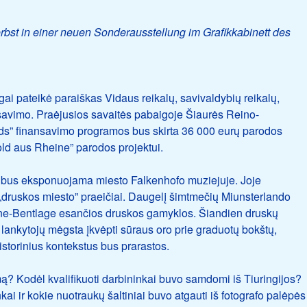
st in einer neuen Sonderausstellung im Grafikkabinett des
i pateikė paraiškas Vidaus reikalų, savivaldybių reikalų,
ansavimo. Praėjusios savaitės pabaigoje Šiaurės Reino-
nds” finansavimo programos bus skirta 36 000 eurų parodos
ld aus Rheine” parodos projektui.
o bus eksponuojama miesto Falkenhofo muziejuje. Joje
druskos miesto” praeičiai. Daugelį šimtmečių Miunsterlando
ne-Bentlage esančios druskos gamyklos. Šiandien druskų
lankytojų mėgsta įkvėpti sūraus oro prie graduotų bokštų,
istorinius kontekstus bus prarastos.
ą? Kodėl kvalifikuoti darbininkai buvo samdomi iš Tiuringijos?
i ir kokie nuotraukų šaltiniai buvo atgauti iš fotografo palėpės