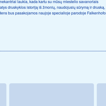
ekantriai laukia, kada kartu su mūsų miestelio savanoriais
tatys druskyklos istoriją iš žmonių, naudojusių sūrymą ir druską,
rudens bus pasakojamos naujoje specialioje parodoje Falkenhofo