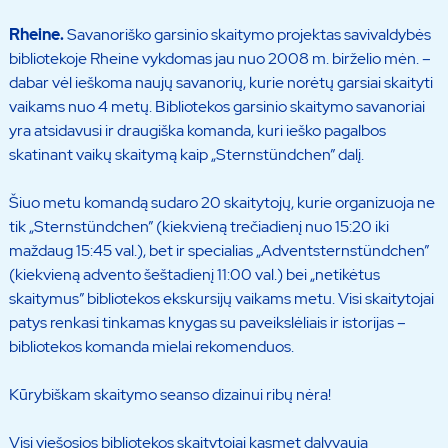
Rheine.
Savanoriško garsinio skaitymo projektas savivaldybės
bibliotekoje Rheine vykdomas jau nuo 2008 m. birželio mėn. –
dabar vėl ieškoma naujų savanorių, kurie norėtų garsiai skaityti
vaikams nuo 4 metų. Bibliotekos garsinio skaitymo savanoriai
yra atsidavusi ir draugiška komanda, kuri ieško pagalbos
skatinant vaikų skaitymą kaip „Sternstündchen” dalį.
Šiuo metu komandą sudaro 20 skaitytojų, kurie organizuoja ne
tik „Sternstündchen” (kiekvieną trečiadienį nuo 15:20 iki
maždaug 15:45 val.), bet ir specialias „Adventsternstündchen”
(kiekvieną advento šeštadienį 11:00 val.) bei „netikėtus
skaitymus” bibliotekos ekskursijų vaikams metu. Visi skaitytojai
patys renkasi tinkamas knygas su paveikslėliais ir istorijas –
bibliotekos komanda mielai rekomenduos.
Kūrybiškam skaitymo seanso dizainui ribų nėra!
Visi viešosios bibliotekos skaitytojai kasmet dalyvauja