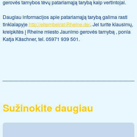
gerovės tarnybos tėvų patariamąją tarybą kaip vertintojai.
Daugiau informacijos apie patariamąją tarybą galima rasti
tinklalapyje
http://elternbeirat-Rheine.de/
. Jei turite klausimų,
kreipkitės į Rheine miesto Jaunimo gerovės tarnybą , ponia
Katja Käschner, tel. 05971 939 501.
Sužinokite daugiau