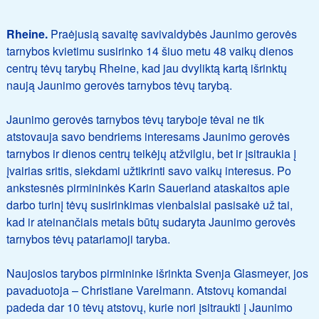
Rheine.
Praėjusią savaitę savivaldybės Jaunimo gerovės
tarnybos kvietimu susirinko 14 šiuo metu 48 vaikų dienos
centrų tėvų tarybų Rheine, kad jau dvyliktą kartą išrinktų
naują Jaunimo gerovės tarnybos tėvų tarybą.
Jaunimo gerovės tarnybos tėvų taryboje tėvai ne tik
atstovauja savo bendriems interesams Jaunimo gerovės
tarnybos ir dienos centrų teikėjų atžvilgiu, bet ir įsitraukia į
įvairias sritis, siekdami užtikrinti savo vaikų interesus. Po
ankstesnės pirmininkės Karin Sauerland ataskaitos apie
darbo turinį tėvų susirinkimas vienbalsiai pasisakė už tai,
kad ir ateinančiais metais būtų sudaryta Jaunimo gerovės
tarnybos tėvų patariamoji taryba.
Naujosios tarybos pirmininke išrinkta Svenja Glasmeyer, jos
pavaduotoja – Christiane Varelmann. Atstovų komandai
padeda dar 10 tėvų atstovų, kurie nori įsitraukti į Jaunimo