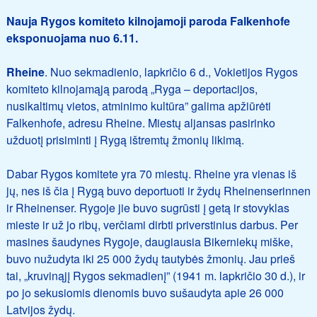
Nauja Rygos komiteto kilnojamoji paroda Falkenhofe
eksponuojama nuo 6.11.
Rheine
. Nuo sekmadienio, lapkričio 6 d., Vokietijos Rygos
komiteto kilnojamąją parodą „Ryga – deportacijos,
nusikaltimų vietos, atminimo kultūra” galima apžiūrėti
Falkenhofe, adresu Rheine. Miestų aljansas pasirinko
užduotį prisiminti į Rygą ištremtų žmonių likimą.
Dabar Rygos komitete yra 70 miestų. Rheine yra vienas iš
jų, nes iš čia į Rygą buvo deportuoti ir žydų Rheinenserinnen
ir Rheinenser. Rygoje jie buvo sugrūsti į getą ir stovyklas
mieste ir už jo ribų, verčiami dirbti priverstinius darbus. Per
masines šaudynes Rygoje, daugiausia Bikerniekų miške,
buvo nužudyta iki 25 000 žydų tautybės žmonių. Jau prieš
tai, „kruvinąjį Rygos sekmadienį” (1941 m. lapkričio 30 d.), ir
po jo sekusiomis dienomis buvo sušaudyta apie 26 000
Latvijos žydų.