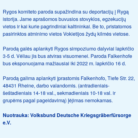
Rygos komiteto paroda supažindina su deportacijų į Rygą
istorija. Jame aprašomos buvusios stovyklos, egzekucijų
vietos ir kai kurie pagrindiniai kaltininkai. Be to, pristatomos
pasirinktos atminimo vietos Vokietijos žydų kilmės vietose.
Parodą galės aplankyti Rygos simpoziumo dalyviai lapkričio
3-5 d. Vėliau jis bus atviras visuomenei. Paroda Falkenhofe
bus eksponuojama mažiausiai iki 2022 m. lapkričio 16 d.
Parodą galima aplankyti įprastomis Falkenhofo, Tiefe Str. 22,
48431 Rheine, darbo valandomis. (antradieniais-
šeštadieniais 14-18 val., sekmadieniais 10-18 val. ir
grupėms pagal pageidavimą) Įėjimas nemokamas.
Nuotrauka: Volksbund Deutsche Kriegsgräberfürsorge
e.V.