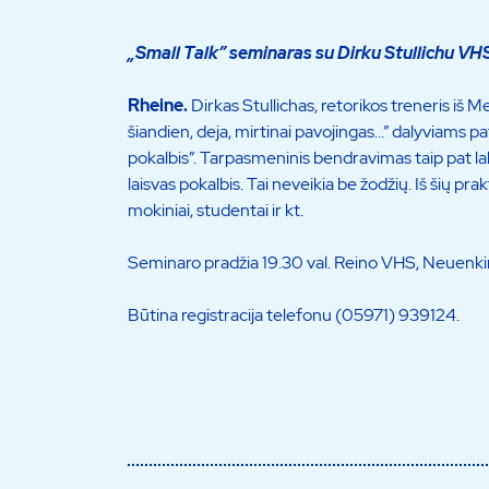
„Small Talk” seminaras su Dirku Stullichu VH
Rheine.
Dirkas Stullichas, retorikos treneris iš
šiandien, deja, mirtinai pavojingas…” dalyviams pat
pokalbis”. Tarpasmeninis bendravimas taip pat la
laisvas pokalbis. Tai neveikia be žodžių. Iš šių pra
mokiniai, studentai ir kt.
Seminaro pradžia 19.30 val. Reino VHS, Neuenkir
Būtina registracija telefonu (05971) 939124.