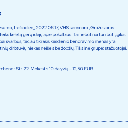
S
 Mesumo, trečiadienį, 2022 08 17, VHS seminaro „Gražus oras
eiks keletą gerų idėjų apie pokalbius. Tai nebūtinai turi būti „gilus
bai svarbus, tačiau tikrasis kasdienio bendravimo menas yra
ktinių dirbtuvių niekas neišeis be žodžių. Tikslinė grupė: stažuotojai,
chener Str. 22. Mokestis 10 dalyvių – 12,50 EUR.