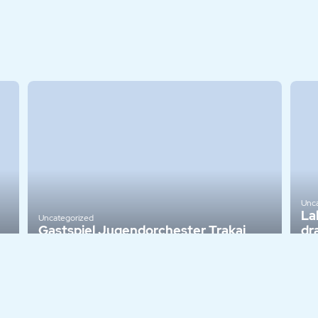
Unca
La
Uncategorized
Gastspiel Jugendorchester Trakai
dr
2 balandžio, 2026
2 ko