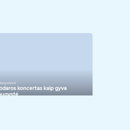
tegorized
bdaros koncertas kaip gyva
augystė
vo, 2026