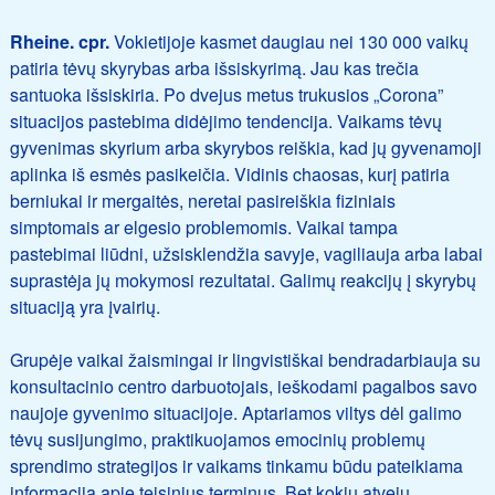
Rheine. cpr.
Vokietijoje kasmet daugiau nei 130 000 vaikų
patiria tėvų skyrybas arba išsiskyrimą. Jau kas trečia
santuoka išsiskiria. Po dvejus metus trukusios „Corona”
situacijos pastebima didėjimo tendencija. Vaikams tėvų
gyvenimas skyrium arba skyrybos reiškia, kad jų gyvenamoji
aplinka iš esmės pasikeičia. Vidinis chaosas, kurį patiria
berniukai ir mergaitės, neretai pasireiškia fiziniais
simptomais ar elgesio problemomis. Vaikai tampa
pastebimai liūdni, užsisklendžia savyje, vagiliauja arba labai
suprastėja jų mokymosi rezultatai. Galimų reakcijų į skyrybų
situaciją yra įvairių.
Grupėje vaikai žaismingai ir lingvistiškai bendradarbiauja su
konsultacinio centro darbuotojais, ieškodami pagalbos savo
naujoje gyvenimo situacijoje. Aptariamos viltys dėl galimo
tėvų susijungimo, praktikuojamos emocinių problemų
sprendimo strategijos ir vaikams tinkamu būdu pateikiama
informacija apie teisinius terminus. Bet kokiu atveju,