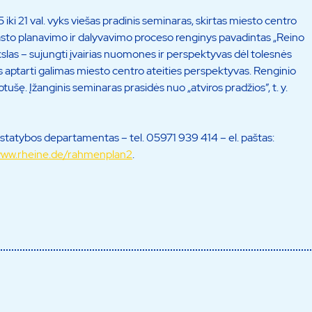
5 iki 21 val. vyks viešas pradinis seminaras, skirtas miesto centro
asto planavimo ir dalyvavimo proceso renginys pavadintas „Reino
kslas – sujungti įvairias nuomones ir perspektyvas dėl tolesnės
s aptarti galimas miesto centro ateities perspektyvas. Renginio
ušę. Įžanginis seminaras prasidės nuo „atviros pradžios”, t. y.
statybos departamentas – tel. 05971 939 414 – el. paštas:
ww.rheine.de/rahmenplan2
.