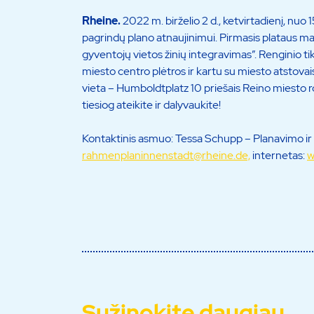
Rheine.
2022 m. birželio 2 d., ketvirtadienį, nuo 1
pagrindų plano atnaujinimui. Pirmasis plataus m
gyventojų vietos žinių integravimas”. Renginio ti
miesto centro plėtros ir kartu su miesto atstovai
vieta – Humboldtplatz 10 priešais Reino miesto rot
tiesiog ateikite ir dalyvaukite!
Kontaktinis asmuo: Tessa Schupp – Planavimo ir 
rahmenplaninnenstadt@rheine.de,
internetas:
w
Sužinokite daugiau