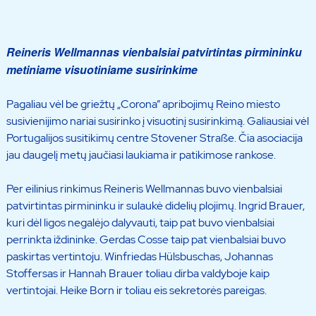
Reineris Wellmannas vienbalsiai patvirtintas pirmininku
metiniame visuotiniame susirinkime
Pagaliau vėl be griežtų „Corona” apribojimų Reino miesto
susivienijimo nariai susirinko į visuotinį susirinkimą. Galiausiai vėl
Portugalijos susitikimų centre Stovener Straße. Čia asociacija
jau daugelį metų jaučiasi laukiama ir patikimose rankose.
Per eilinius rinkimus Reineris Wellmannas buvo vienbalsiai
patvirtintas pirmininku ir sulaukė didelių plojimų. Ingrid Brauer,
kuri dėl ligos negalėjo dalyvauti, taip pat buvo vienbalsiai
perrinkta iždininke. Gerdas Cosse taip pat vienbalsiai buvo
paskirtas vertintoju. Winfriedas Hülsbuschas, Johannas
Stoffersas ir Hannah Brauer toliau dirba valdyboje kaip
vertintojai. Heike Born ir toliau eis sekretorės pareigas.