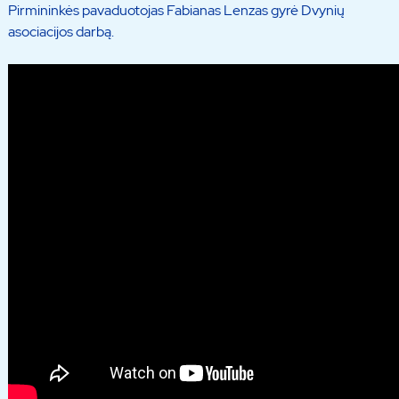
Pirmininkės pavaduotojas Fabianas Lenzas gyrė Dvynių
asociacijos darbą.