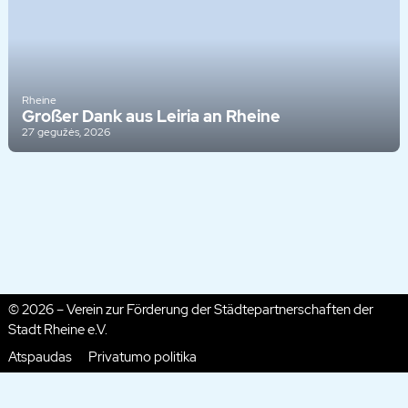
Rheine
Großer Dank aus Leiria an Rheine
27 gegužės, 2026
© 2026 – Verein zur Förderung der Städtepartnerschaften der
Stadt Rheine e.V.
Atspaudas
Privatumo politika