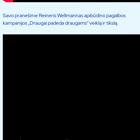
Savo pranešime Reineris Wellmannas apibūdino pagalbos
kampanijos „Draugai padeda draugams” veiklą ir tikslą.