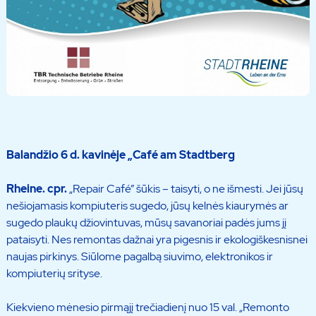
Balandžio 6 d. kavinėje „Café am Stadtberg
Rheine. cpr.
„Repair Café” šūkis – taisyti, o ne išmesti. Jei jūsų
nešiojamasis kompiuteris sugedo, jūsų kelnės kiaurymės ar
sugedo plaukų džiovintuvas, mūsų savanoriai padės jums jį
pataisyti. Nes remontas dažnai yra pigesnis ir ekologiškesnisnei
naujas pirkinys. Siūlome pagalbą siuvimo, elektronikos ir
kompiuterių srityse.
Kiekvieno mėnesio pirmąjį trečiadienį nuo 15 val. „Remonto