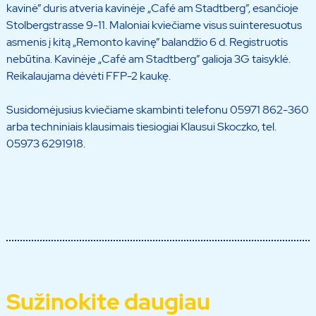
kavinė” duris atveria kavinėje „Café am Stadtberg”, esančioje
Stolbergstrasse 9-11. Maloniai kviečiame visus suinteresuotus
asmenis į kitą „Remonto kavinę” balandžio 6 d. Registruotis
nebūtina. Kavinėje „Café am Stadtberg” galioja 3G taisyklė.
Reikalaujama dėvėti FFP-2 kaukę.
Susidomėjusius kviečiame skambinti telefonu 05971 862-360
arba techniniais klausimais tiesiogiai Klausui Skoczko, tel.
05973 6291918.
Sužinokite daugiau