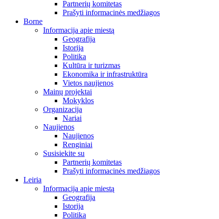
Partnerių komitetas
Prašyti informacinės medžiagos
Borne
Informacija apie miestą
Geografija
Istorija
Politika
Kultūra ir turizmas
Ekonomika ir infrastruktūra
Vietos naujienos
Mainų projektai
Mokyklos
Organizacija
Nariai
Naujienos
Naujienos
Renginiai
Susisiekite su
Partnerių komitetas
Prašyti informacinės medžiagos
Leiria
Informacija apie miestą
Geografija
Istorija
Politika