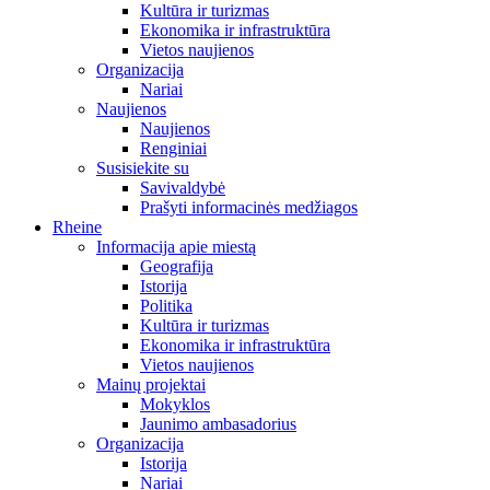
Kultūra ir turizmas
Ekonomika ir infrastruktūra
Vietos naujienos
Organizacija
Nariai
Naujienos
Naujienos
Renginiai
Susisiekite su
Savivaldybė
Prašyti informacinės medžiagos
Rheine
Informacija apie miestą
Geografija
Istorija
Politika
Kultūra ir turizmas
Ekonomika ir infrastruktūra
Vietos naujienos
Mainų projektai
Mokyklos
Jaunimo ambasadorius
Organizacija
Istorija
Nariai