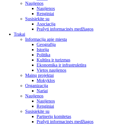
Naujienos
Naujienos
Renginiai
Susisiekite su
Asociacija
Prašyti informacinės medžiagos
Trakai
Informacija apie miestą
Geografija
Istorija
Politika
Kultūra ir turizmas
Ekonomika ir infrastruktūra
Vietos naujienos
Mainų projektai
Mokyklos
Organizacija
Nariai
Naujienos
Naujienos
Renginiai
Susisiekite su
Partnerių komitetas
Prašyti informacinės medžiagos