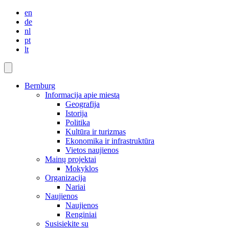
en
de
nl
pt
lt
Bernburg
Informacija apie miestą
Geografija
Istorija
Politika
Kultūra ir turizmas
Ekonomika ir infrastruktūra
Vietos naujienos
Mainų projektai
Mokyklos
Organizacija
Nariai
Naujienos
Naujienos
Renginiai
Susisiekite su