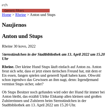
earch
Generic filters
Home
>
Rheine
>
Anton und Stups
Naujienos
Anton und Stups
Rheine
30 kovo, 2022
S
ternstündchen in der Stadtbibliothek am 13. April 2022 um 15.20
Uhr
Rheine.
Der kleine Hund Stups läuft einfach auf Anton zu. Anton
freut sich sehr, dass er jetzt einen tierischen Freund hat, mit dem er
Eis essen, fangen spielen und generell Spaß haben kann. Obwohl
schon irgendwo das Gewissen an ihm nagt, denn: Irgendjemand
vermisst Stups sicher, oder?
Ob Stups Besitzer noch gefunden wird oder der Hund für immer bei
Anton bleibt, das erzählt Ulrike Elskamp allen kleinen und großen
Zuhörerinnen und Zuhörern beim Sternstündchen in der
Stadtbibliothek am 13. April 2022 um 15.20 Uhr.