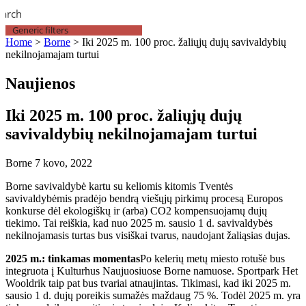
earch
Generic filters
Home
>
Borne
>
Iki 2025 m. 100 proc. žaliųjų dujų savivaldybių
nekilnojamajam turtui
Naujienos
Iki 2025 m. 100 proc. žaliųjų dujų
savivaldybių nekilnojamajam turtui
Borne
7 kovo, 2022
Borne savivaldybė kartu su keliomis kitomis Tventės
savivaldybėmis pradėjo bendrą viešųjų pirkimų procesą Europos
konkurse dėl ekologiškų ir (arba) CO2 kompensuojamų dujų
tiekimo. Tai reiškia, kad nuo 2025 m. sausio 1 d. savivaldybės
nekilnojamasis turtas bus visiškai tvarus, naudojant žaliąsias dujas.
2025 m.: tinkamas momentas
Po kelerių metų miesto rotušė bus
integruota į Kulturhus Naujuosiuose Borne namuose. Sportpark Het
Wooldrik taip pat bus tvariai atnaujintas. Tikimasi, kad iki 2025 m.
sausio 1 d. dujų poreikis sumažės maždaug 75 %. Todėl 2025 m. yra