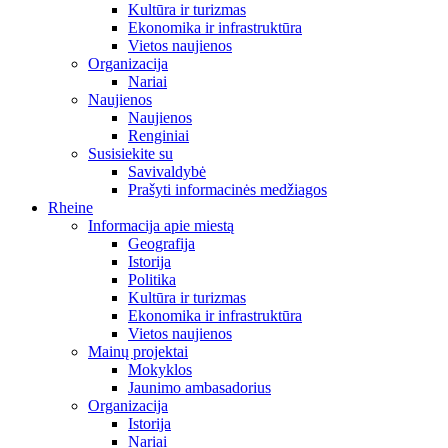
Kultūra ir turizmas
Ekonomika ir infrastruktūra
Vietos naujienos
Organizacija
Nariai
Naujienos
Naujienos
Renginiai
Susisiekite su
Savivaldybė
Prašyti informacinės medžiagos
Rheine
Informacija apie miestą
Geografija
Istorija
Politika
Kultūra ir turizmas
Ekonomika ir infrastruktūra
Vietos naujienos
Mainų projektai
Mokyklos
Jaunimo ambasadorius
Organizacija
Istorija
Nariai