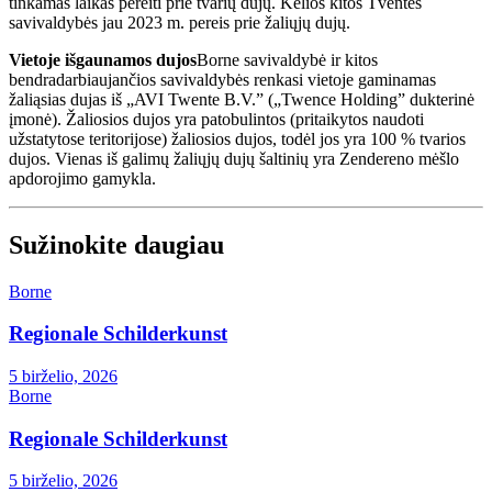
tinkamas laikas pereiti prie tvarių dujų. Kelios kitos Tventės
savivaldybės jau 2023 m. pereis prie žaliųjų dujų.
Vietoje išgaunamos dujos
Borne savivaldybė ir kitos
bendradarbiaujančios savivaldybės renkasi vietoje gaminamas
žaliąsias dujas iš „AVI Twente B.V.” („Twence Holding” dukterinė
įmonė). Žaliosios dujos yra patobulintos (pritaikytos naudoti
užstatytose teritorijose) žaliosios dujos, todėl jos yra 100 % tvarios
dujos. Vienas iš galimų žaliųjų dujų šaltinių yra Zendereno mėšlo
apdorojimo gamykla.
Sužinokite daugiau
Borne
Regionale Schilderkunst
5 birželio, 2026
Borne
Regionale Schilderkunst
5 birželio, 2026