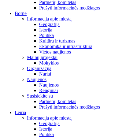
Partnerių komitetas
Prašyti informacinės medžiagos
Borne
Informacija apie miestą
Geografija
Istorija
Politika
Kultūra ir turizmas
Ekonomika ir infrastruktūra
Vietos naujienos
Mainų projektai
Mokyklos
Organizacija
Nariai
Naujienos
Naujienos
Renginiai
Susisiekite su
Partnerių komitetas
Prašyti informacinės medžiagos
Leiria
Informacija apie miestą
Geografija
Istorija
Politika