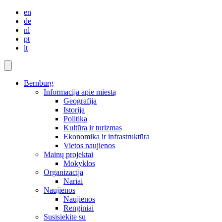
en
de
nl
pt
lt
Bernburg
Informacija apie miestą
Geografija
Istorija
Politika
Kultūra ir turizmas
Ekonomika ir infrastruktūra
Vietos naujienos
Mainų projektai
Mokyklos
Organizacija
Nariai
Naujienos
Naujienos
Renginiai
Susisiekite su