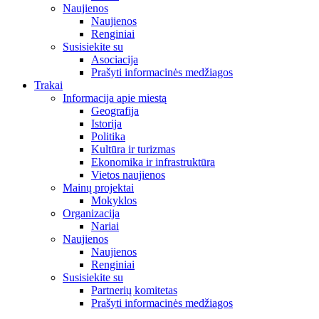
Naujienos
Naujienos
Renginiai
Susisiekite su
Asociacija
Prašyti informacinės medžiagos
Trakai
Informacija apie miestą
Geografija
Istorija
Politika
Kultūra ir turizmas
Ekonomika ir infrastruktūra
Vietos naujienos
Mainų projektai
Mokyklos
Organizacija
Nariai
Naujienos
Naujienos
Renginiai
Susisiekite su
Partnerių komitetas
Prašyti informacinės medžiagos