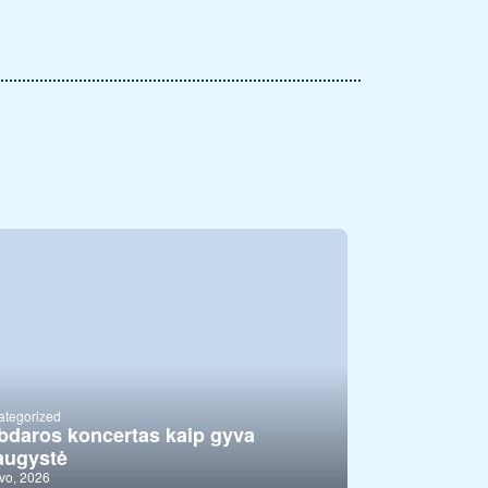
ategorized
bdaros koncertas kaip gyva
augystė
vo, 2026