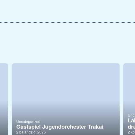
Unc
La
Uncategorized
Gastspiel Jugendorchester Trakai
dr
2 balandžio, 2026
2 ko