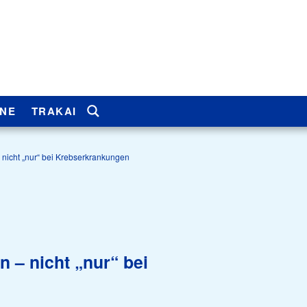
INE
TRAKAI
nicht „nur“ bei Krebserkrankungen
Nariai
Nariai
Istorija
Nariai
Naujienos
Naujienos
Naujienos
Naujienos
Naujienos
sadorius
Nariai
Renginiai
Renginiai
Renginiai
Renginiai
Renginiai
 – nicht „nur“ bei