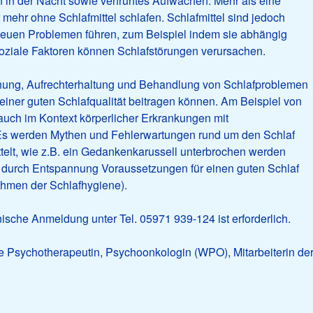
 in der Nacht sowie verfrühtes Aufwachen. Mehr als eine
mehr ohne Schlafmittel schlafen. Schlafmittel sind jedoch
neuen Problemen führen, zum Beispiel indem sie abhängig
oziale Faktoren können Schlafstörungen verursachen.
tehung, Aufrechterhaltung und Behandlung von Schlafproblemen
 einer guten Schlafqualität beitragen können. Am Beispiel von
 auch im Kontext körperlicher Erkrankungen mit
s werden Mythen und Fehlerwartungen rund um den Schlaf
telt, wie z.B. ein Gedankenkarussell unterbrochen werden
 durch Entspannung Voraussetzungen für einen guten Schlaf
hmen der Schlafhygiene).
onische Anmeldung unter Tel. 05971 939-124 ist erforderlich.
e Psychotherapeutin, Psychoonkologin (WPO), Mitarbeiterin de