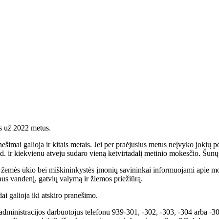
us už 2022 metus.
ešimai galioja ir kitais metais. Jei per praėjusius metus neįvyko joki
d. ir kiekvienu atveju sudaro vieną ketvirtadalį metinio mokesčio. Šunų
 žemės ūkio bei miškininkystės įmonių savininkai informuojami apie mo
aus vandenį, gatvių valymą ir žiemos priežiūrą.
ai galioja iki atskiro pranešimo.
 administracijos darbuotojus telefonu 939-301, -302, -303, -304 arba -30