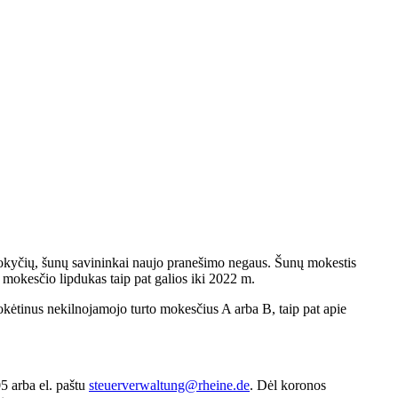
ų pokyčių, šunų savininkai naujo pranešimo negaus. Šunų mokestis
 mokesčio lipdukas taip pat galios iki 2022 m.
kėtinus nekilnojamojo turto mokesčius A arba B, taip pat apie
5 arba el. paštu
steuerverwaltung@rheine.de
. Dėl koronos