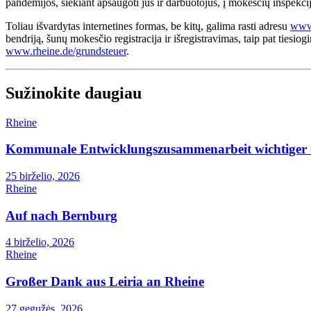
pandemijos, siekiant apsaugoti jus ir darbuotojus, į mokesčių inspekcij
Toliau išvardytas internetines formas, be kitų, galima rasti adresu
www.
bendriją, šunų mokesčio registracija ir išregistravimas, taip pat tiesi
www.rheine.de/grundsteuer
.
Sužinokite daugiau
Rheine
Kommunale Entwicklungszusammenarbeit wichtiger 
25 birželio, 2026
Rheine
Auf nach Bernburg
4 birželio, 2026
Rheine
Großer Dank aus Leiria an Rheine
27 gegužės, 2026