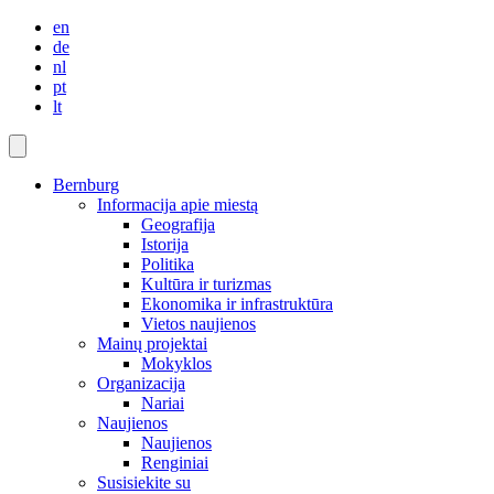
en
de
nl
pt
lt
Bernburg
Informacija apie miestą
Geografija
Istorija
Politika
Kultūra ir turizmas
Ekonomika ir infrastruktūra
Vietos naujienos
Mainų projektai
Mokyklos
Organizacija
Nariai
Naujienos
Naujienos
Renginiai
Susisiekite su