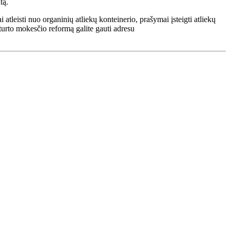
tą.
 atleisti nuo organinių atliekų konteinerio, prašymai įsteigti atliekų
 turto mokesčio reformą galite gauti adresu