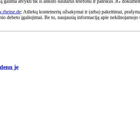
ą galima atvykti tik iš anksto susitarus telefonu ir pateikus 3G dokumen
rheine.de
: Atliekų konteinerių užsakymai ir (arba) pakeitimai, prašymai
oginio debeto įgaliojimai. Be to, naujausią informaciją apie nekilnojamojo
denn je