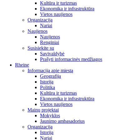
Kultūra ir turizmas
Ekonomika ir infrastruktūra
Vietos naujienos
Organizacija
Nariai
Naujienos
Naujienos
Renginiai
Susisiekite su
Savivaldybė
Prašyti informacinės medžiagos
Rheine
Informacija apie miestą
Geografija
Istorija
Politika
Kultūra ir turizmas
Ekonomika ir infrastruktūra
Vietos naujienos
Mainų projektai
Mokyklos
Jaunimo ambasadorius
Organizacija
Istorija
Nariai