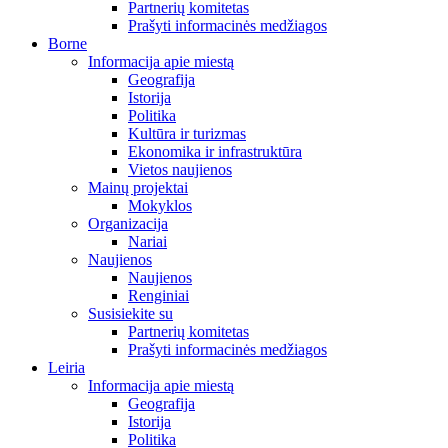
Partnerių komitetas
Prašyti informacinės medžiagos
Borne
Informacija apie miestą
Geografija
Istorija
Politika
Kultūra ir turizmas
Ekonomika ir infrastruktūra
Vietos naujienos
Mainų projektai
Mokyklos
Organizacija
Nariai
Naujienos
Naujienos
Renginiai
Susisiekite su
Partnerių komitetas
Prašyti informacinės medžiagos
Leiria
Informacija apie miestą
Geografija
Istorija
Politika