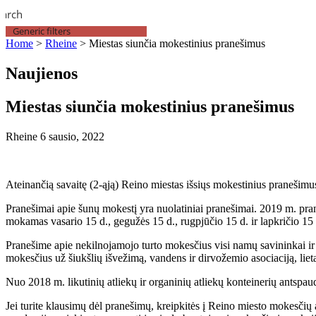
earch
Generic filters
Home
>
Rheine
>
Miestas siunčia mokestinius pranešimus
Naujienos
Miestas siunčia mokestinius pranešimus
Rheine
6 sausio, 2022
Ateinančią savaitę (2-ąją) Reino miestas išsiųs mokestinius pranešim
Pranešimai apie šunų mokestį yra nuolatiniai pranešimai. 2019 m. pran
mokamas vasario 15 d., gegužės 15 d., rugpjūčio 15 d. ir lapkričio 15 
Pranešime apie nekilnojamojo turto mokesčius visi namų savininkai ir
mokesčius už šiukšlių išvežimą, vandens ir dirvožemio asociaciją, liet
Nuo 2018 m. likutinių atliekų ir organinių atliekų konteinerių antspaud
Jei turite klausimų dėl pranešimų, kreipkitės į Reino miesto mokesčių