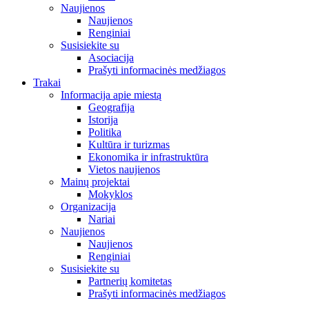
Naujienos
Naujienos
Renginiai
Susisiekite su
Asociacija
Prašyti informacinės medžiagos
Trakai
Informacija apie miestą
Geografija
Istorija
Politika
Kultūra ir turizmas
Ekonomika ir infrastruktūra
Vietos naujienos
Mainų projektai
Mokyklos
Organizacija
Nariai
Naujienos
Naujienos
Renginiai
Susisiekite su
Partnerių komitetas
Prašyti informacinės medžiagos