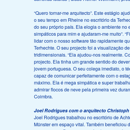
“Quero tornar-me arquitecto”. Este estágio aj
o seu tempo em Rheine no escritório da Terhech
do seu próprio país. Ela elogia o ambiente no 
simpáticos para mim e ajudaram-me muito”. “F
lidar com o nosso software tão rapidamente qu
Terhechte. O seu projecto foi a visualização
tridimensionais. “Ela ajudou-nos realmente. C
projecto. Ela tinha um grande sentido do deve
jovem portuguesa. O seu colega imediato, o t
capaz de comunicar perfeitamente com o estagi
máximo. Ela é mega simpática e super trabalha
admirar flocos de neve pela primeira vez dur
Coimbra.
Joel Rodrigues com o arquitecto Christop
Joel Rodrigues trabalhou no escritório de Acht
Münster em espaço vital. Também beneficiou dis