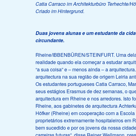
Catia Carraco im Architekturbüro Terhechte/Hö
Criado im Hintergrund.
Duas jovens alunas e um estudante da cida
circundante.
Rheine/IBBENBÜREN/STEINFURT. Uma delas sa
realidade quando ela começar a estudar arquit
“a sua coisa” e – menos ainda – a arquitectura.
arquitectura na sua região de origem Leiria an
Os estudantes portugueses Catia Carraco, Mar
seus estágios Erasmus de dez semanas, o que 
arquitectura em Rheine e nos arredores. Isto 
Rheine, aos gabinetes de arquitectura Achterk
Höfker (Rheine) em cooperação com a Escola 
proprietários extremamente hospitaleiros em Rh
bem sucedido e por os jovens da nossa cidad
carreiras futuras”, disse Reiner Wellmann, pr