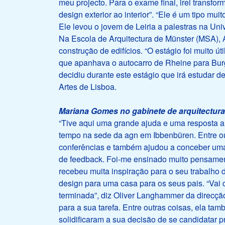
meu projecto. Para o exame final, irei transf
design exterior ao interior”. “Ele é um tipo mui
Ele levou o jovem de Leiria a palestras na U
Na Escola de Arquitectura de Münster (MSA), 
construção de edifícios. “O estágio foi muito ú
que apanhava o autocarro de Rheine para Bur
decidiu durante este estágio que irá estudar
Artes de Lisboa.
Mariana Gomes no gabinete de arquitectura
“Tive aqui uma grande ajuda e uma resposta a
tempo na sede da agn em Ibbenbüren. Entre ou
conferências e também ajudou a conceber uma
de feedback. Foi-me ensinado muito pensamen
recebeu muita inspiração para o seu trabalho 
design para uma casa para os seus pais. “Vai 
terminada”, diz Oliver Langhammer da direcçã
para a sua tarefa. Entre outras coisas, ela t
solidificaram a sua decisão de se candidatar 