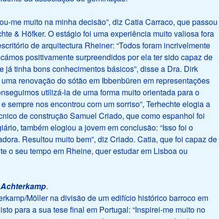
udou-me muito na minha decisão”, diz Catia Carraco, que passou
te & Höfker. O estágio foi uma experiência muito valiosa fora
escritório de arquitectura Rheiner: “Todos foram incrivelmente
icámos positivamente surpreendidos por ela ter sido capaz de
e já tinha bons conhecimentos básicos”, disse a Dra. Dirk
 de uma renovação do sótão em Ibbenbüren em representações
onseguimos utilizá-la de uma forma muito orientada para o
r e sempre nos encontrou com um sorriso”, Terhechte elogia a
écnico de construção Samuel Criado, que como espanhol foi
ário, também elogiou a jovem em conclusão: “Isso foi o
dora. Resultou muito bem”, diz Criado. Catia, que foi capaz de
ante o seu tempo em Rheine, quer estudar em Lisboa ou
h Achterkamp
.
erkamp/Möller na divisão de um edifício histórico barroco em
to para a sua tese final em Portugal: “Inspirei-me muito no