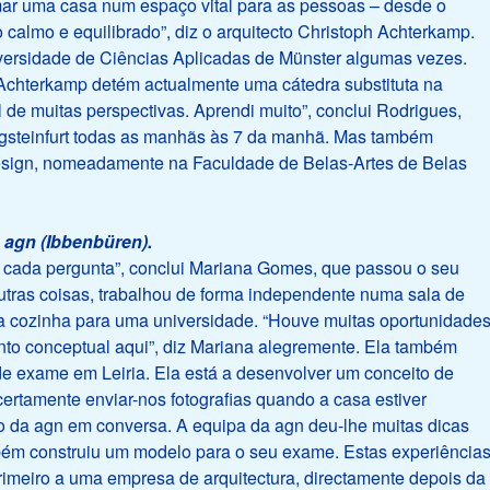
ormar uma casa num espaço vital para as pessoas – desde o
to calmo e equilibrado”, diz o arquitecto Christoph Achterkamp.
niversidade de Ciências Aplicadas de Münster algumas vezes.
Achterkamp detém actualmente uma cátedra substituta na
til de muitas perspectivas. Aprendi muito”, conclui Rodrigues,
gsteinfurt todas as manhãs às 7 da manhã. Mas também
 design, nomeadamente na Faculdade de Belas-Artes de Belas
 agn (Ibbenbüren).
 cada pergunta”, conclui Mariana Gomes, que passou o seu
tras coisas, trabalhou de forma independente numa sala de
 cozinha para uma universidade. “Houve muitas oportunidade
to conceptual aqui”, diz Mariana alegremente. Ela também
de exame em Leiria. Ela está a desenvolver um conceito de
certamente enviar-nos fotografias quando a casa estiver
o da agn em conversa. A equipa da agn deu-lhe muitas dicas
ambém construiu um modelo para o seu exame. Estas experiência
primeiro a uma empresa de arquitectura, directamente depois da