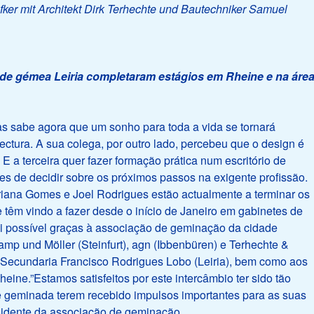
fker mit Architekt Dirk Terhechte und Bautechniker Samuel
de gémea Leiria completaram estágios em Rheine e na áre
be agora que um sonho para toda a vida se tornará
ectura. A sua colega, por outro lado, percebeu que o design é
 E a terceira quer fazer formação prática num escritório de
tes de decidir sobre os próximos passos na exigente profissão.
iana Gomes e Joel Rodrigues estão actualmente a terminar os
têm vindo a fazer desde o início de Janeiro em gabinetes de
foi possível graças à associação de geminação da cidade
amp und Möller (Steinfurt), agn (Ibbenbüren) e Terhechte &
Secundaria Francisco Rodrigues Lobo (Leiria), bem como aos
eine.”Estamos satisfeitos por este intercâmbio ter sido tão
e geminada terem recebido impulsos importantes para as suas
esidente da associação de geminação.