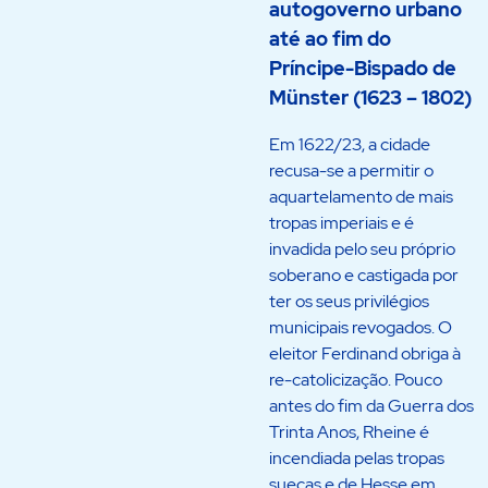
autogoverno urbano
até ao fim do
Príncipe-Bispado de
Münster (1623 – 1802)
Em 1622/23, a cidade
recusa-se a permitir o
aquartelamento de mais
tropas imperiais e é
invadida pelo seu próprio
soberano e castigada por
ter os seus privilégios
municipais revogados. O
eleitor Ferdinand obriga à
re-catolicização. Pouco
antes do fim da Guerra dos
Trinta Anos, Rheine é
incendiada pelas tropas
suecas e de Hesse em