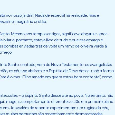
a no nosso jardim. Nada de especial na realidade, mas é
cial no imaginário cristão:
Santo. Mesmo nos tempos antigos, significava doçura e amor –
a biliar e, portanto, estava livre de tudo o que era amargo e
rês pombas enviadas traz de volta um ramo de oliveira verde à
começo.
írito Santo, contudo, vem do Novo Testamento: os evangelistas
dão, os céus se abriram e o Espírito de Deus desceu sob a forma
“Este é o meu Filho amado em quem estou bem contente”, como
entecostes – o Espírito Santo desce até ao povo. No entanto, não
Aqui, imagens completamente diferentes estão em primeiro plano:
dos em Jerusalém de repente experimentam um rugido do céu,
suas muitas perguntas são repentinamente desmascaradas,