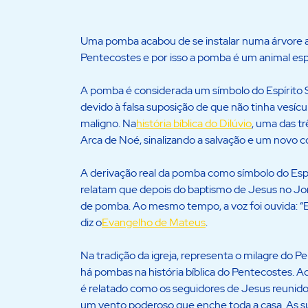
Uma pomba acabou de se instalar numa árvore alt
Pentecostes e por isso a pomba é um animal espe
A pomba é considerada um símbolo do Espírito 
devido à falsa suposição de que não tinha vesícul
maligno. Na
história bíblica do Dilúvio
, uma das t
Arca de Noé, sinalizando a salvação e um novo 
A derivação real da pomba como símbolo do Esp
relatam que depois do baptismo de Jesus no Jor
de pomba. Ao mesmo tempo, a voz foi ouvida: 
diz o
Evangelho de Mateus
.
Na tradição da igreja, representa o milagre do P
há pombas na história bíblica do Pentecostes. 
é relatado como os seguidores de Jesus reuni
um vento poderoso que enche toda a casa. As 