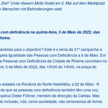
 Ziel!“ Unter diesem Motto findet am 5. Mai auf dem Marktplatz
on Menschen mit Behinderungen statt.
om deficiência na quinta-feira, 5 de Maio de 2022, das
heine.
arreiras para o objectivo”! Este é o lema da 31ª campanha a
o pela Igualdade das Pessoas com Deficiência a 5 de Maio. Em
ara Pessoas com Deficiência da Cidade de Rheine convidam-no
eira, 5 de Maio de 2022, das 10h30 às 14h00, na praça do
 estatais na Renânia do Norte-Vestefália, a 22 de Maio. “A
 de que as pessoas com deficiência também têm uma voz,
 explica Dieter Fühner, membro da direcção da Cáritas. Mas
 da inclusão, nós, como sociedade, não removemos de forma