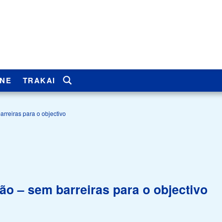
INE
TRAKAI
arreiras para o objectivo
ros
Membros
Membros
História
Membros
Notícias
Notícias
Notícias
Notícias
Notícias
 Juventude
Membros
Eventos
Eventos
Eventos
Eventos
Eventos
são – sem barreiras para o objectivo