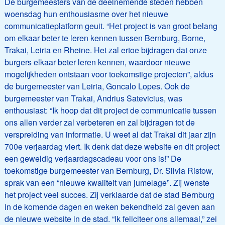
De burgemeesters van de deelnemende steden hebben
woensdag hun enthousiasme over het nieuwe
communicatieplatform geuit. “Het project is van groot belang
om elkaar beter te leren kennen tussen Bernburg, Borne,
Trakai, Leiria en Rheine. Het zal ertoe bijdragen dat onze
burgers elkaar beter leren kennen, waardoor nieuwe
mogelijkheden ontstaan voor toekomstige projecten”, aldus
de burgemeester van Leiria, Goncalo Lopes. Ook de
burgemeester van Trakai, Andrius Satevicius, was
enthousiast: “Ik hoop dat dit project de communicatie tussen
ons allen verder zal verbeteren en zal bijdragen tot de
verspreiding van informatie. U weet al dat Trakai dit jaar zijn
700e verjaardag viert. Ik denk dat deze website en dit project
een geweldig verjaardagscadeau voor ons is!” De
toekomstige burgemeester van Bernburg, Dr. Silvia Ristow,
sprak van een “nieuwe kwaliteit van jumelage”. Zij wenste
het project veel succes. Zij verklaarde dat de stad Bernburg
in de komende dagen en weken bekendheid zal geven aan
de nieuwe website in de stad. “Ik feliciteer ons allemaal,” zei