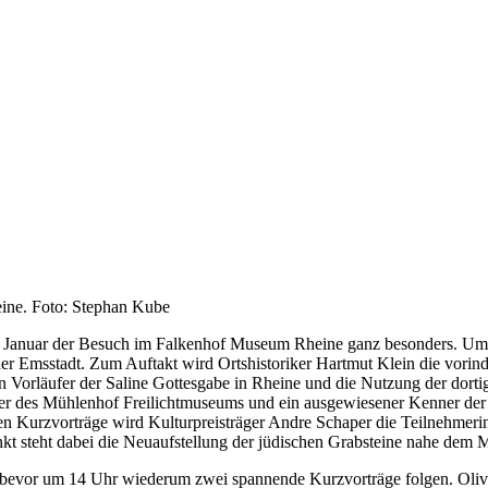
ine. Foto: Stephan Kube
28. Januar der Besuch im Falkenhof Museum Rheine ganz besonders. Um 1
 der Emsstadt. Zum Auftakt wird Ortshistoriker Hartmut Klein die vor
Vorläufer der Saline Gottesgabe in Rheine und die Nutzung der dortige
er des Mühlenhof Freilichtmuseums und ein ausgewiesener Kenner der 
den Kurzvorträge wird Kulturpreisträger Andre Schaper die Teilnehmer
 steht dabei die Neuaufstellung der jüdischen Grabsteine nahe dem 
 bevor um 14 Uhr wiederum zwei spannende Kurzvorträge folgen. Olive