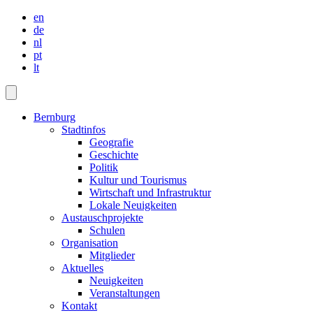
en
de
nl
pt
lt
Bernburg
Stadtinfos
Geografie
Geschichte
Politik
Kultur und Tourismus
Wirtschaft und Infrastruktur
Lokale Neuigkeiten
Austauschprojekte
Schulen
Organisation
Mitglieder
Aktuelles
Neuigkeiten
Veranstaltungen
Kontakt