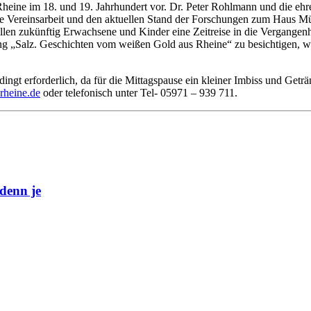
 in Rheine im 18. und 19. Jahrhundert vor. Dr. Peter Rohlmann und die
ie Vereinsarbeit und den aktuellen Stand der Forschungen zum Haus Mü
sollen zukünftig Erwachsene und Kinder eine Zeitreise in die Vergang
ung „Salz. Geschichten vom weißen Gold aus Rheine“ zu besichtigen, wo
ngt erforderlich, da für die Mittagspause ein kleiner Imbiss und Geträ
rheine.de
oder telefonisch unter Tel- 05971 – 939 711.
denn je