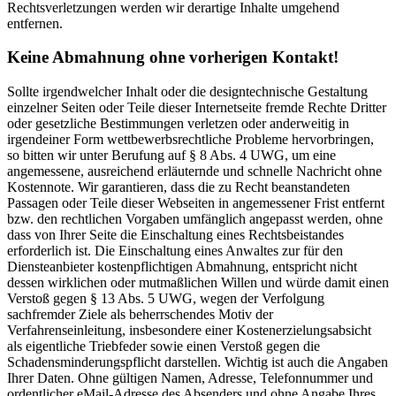
Rechtsverletzungen werden wir derartige Inhalte umgehend
entfernen.
Keine Abmahnung ohne vorherigen Kontakt!
Sollte irgendwelcher Inhalt oder die designtechnische Gestaltung
einzelner Seiten oder Teile dieser Internetseite fremde Rechte Dritter
oder gesetzliche Bestimmungen verletzen oder anderweitig in
irgendeiner Form wettbewerbsrechtliche Probleme hervorbringen,
so bitten wir unter Berufung auf § 8 Abs. 4 UWG, um eine
angemessene, ausreichend erläuternde und schnelle Nachricht ohne
Kostennote. Wir garantieren, dass die zu Recht beanstandeten
Passagen oder Teile dieser Webseiten in angemessener Frist entfernt
bzw. den rechtlichen Vorgaben umfänglich angepasst werden, ohne
dass von Ihrer Seite die Einschaltung eines Rechtsbeistandes
erforderlich ist. Die Einschaltung eines Anwaltes zur für den
Diensteanbieter kostenpflichtigen Abmahnung, entspricht nicht
dessen wirklichen oder mutmaßlichen Willen und würde damit einen
Verstoß gegen § 13 Abs. 5 UWG, wegen der Verfolgung
sachfremder Ziele als beherrschendes Motiv der
Verfahrenseinleitung, insbesondere einer Kostenerzielungsabsicht
als eigentliche Triebfeder sowie einen Verstoß gegen die
Schadensminderungspflicht darstellen. Wichtig ist auch die Angaben
Ihrer Daten. Ohne gültigen Namen, Adresse, Telefonnummer und
ordentlicher eMail-Adresse des Absenders und ohne Angabe Ihres