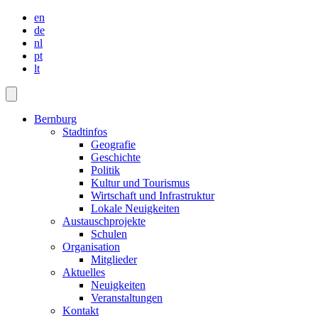
en
de
nl
pt
lt
Bernburg
Stadtinfos
Geografie
Geschichte
Politik
Kultur und Tourismus
Wirtschaft und Infrastruktur
Lokale Neuigkeiten
Austauschprojekte
Schulen
Organisation
Mitglieder
Aktuelles
Neuigkeiten
Veranstaltungen
Kontakt