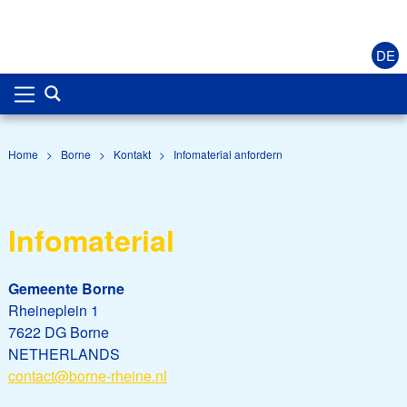
DE
Home
>
Borne
>
Kontakt
>
Infomaterial anfordern
Infomaterial
Gemeente Borne
Rheineplein 1
7622 DG Borne
NETHERLANDS
contact@borne-rheine.nl