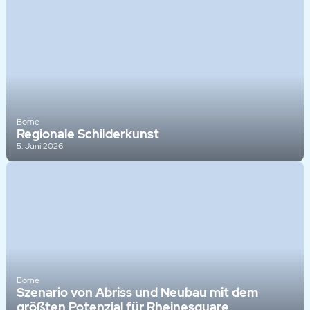
Borne
Regionale Schilderkunst
5. Juni 2026
Borne
Szenario von Abriss und Neubau mit dem
größten Potenzial für Rheinesquare