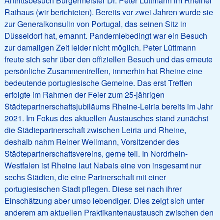
Antrittsbesuch Bürgermeister Dr. Peter Lüttmann im Rheiner
Rathaus (wir berichteten). Bereits vor zwei Jahren wurde sie
zur Generalkonsulin von Portugal, das seinen Sitz in
Düsseldorf hat, ernannt. Pandemiebedingt war ein Besuch
zur damaligen Zeit leider nicht möglich. Peter Lüttmann
freute sich sehr über den offiziellen Besuch und das erneute
persönliche Zusammentreffen, immerhin hat Rheine eine
bedeutende portugiesische Gemeine. Das erst Treffen
erfolgte im Rahmen der Feier zum 25-jährigen
Städtepartnerschaftsjubiläums Rheine-Leiria bereits im Jahr
2021. Im Fokus des aktuellen Austausches stand zunächst
die Städtepartnerschaft zwischen Leiria und Rheine,
deshalb nahm Reiner Wellmann, Vorsitzender des
Städtepartnerschaftsvereins, gerne teil. In Nordrhein-
Westfalen ist Rheine laut Nabais eine von insgesamt nur
sechs Städten, die eine Partnerschaft mit einer
portugiesischen Stadt pflegen. Diese sei nach ihrer
Einschätzung aber umso lebendiger. Dies zeigt sich unter
anderem am aktuellen Praktikantenaustausch zwischen den