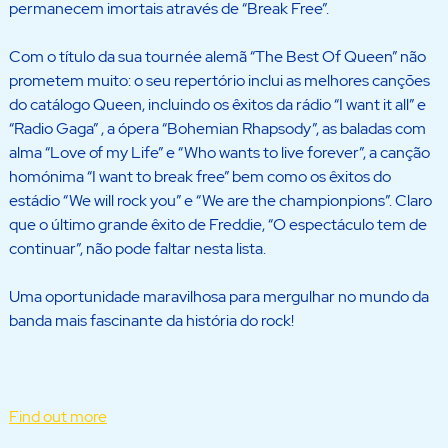
permanecem imortais através de “Break Free”.
Com o título da sua tournée alemã “The Best Of Queen” não
prometem muito: o seu repertório inclui as melhores canções
do catálogo Queen, incluindo os êxitos da rádio “I want it all” e
“Radio Gaga” , a ópera “Bohemian Rhapsody”, as baladas com
alma “Love of my Life” e “Who wants to live forever”, a canção
homónima “I want to break free” bem como os êxitos do
estádio “We will rock you” e “We are the championpions”. Claro
que o último grande êxito de Freddie, “O espectáculo tem de
continuar”, não pode faltar nesta lista.
Uma oportunidade maravilhosa para mergulhar no mundo da
banda mais fascinante da história do rock!
Find out more